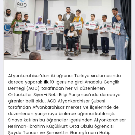
SPOR
MAGAZIN
SAĞLIK
Afyonkarahisar’dan iki öğrenci Türkiye sıralamasında
TEKNOLOJI
derece yaparak
ilk
10 içerisine girdi.Anadolu Gençlik
Derneği (AGD) tarafından her yıl düzenlenen
Ortaokullar Siyer-i Nebi Bilgi Yarışması’nda dereceye
girenler belli oldu. AGD Afyonkarahisar Şubesi
tarafından Afyonkarahisar merkez ve ilçelerinde de
düzenlenen yarışmaya binlerce öğrenci katılmıştı.
Sınava katılan bu öğrenciler içerisinden Afyonkarahisar
Neriman-ibrahim Küçükkurt Orta Okulu öğrencisi
Şeyda Tuncer ve Şemsettin Güneş İmam Hatip