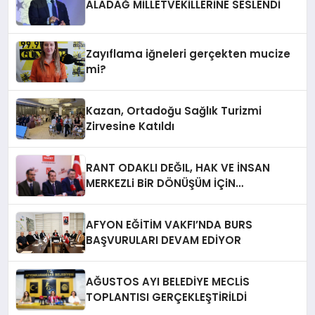
ALADAĞ MİLLETVEKİLLERİNE SESLENDİ
Zayıflama iğneleri gerçekten mucize
mi?
Kazan, Ortadoğu Sağlık Turizmi
Zirvesine Katıldı
RANT ODAKLI DEĞIL, HAK VE İNSAN
MERKEZLi BiR DÖNÜŞÜM İÇiN
AFYONKARAHiSAR’IN YANINDAYIZ!
AFYON EĞİTİM VAKFI’NDA BURS
BAŞVURULARI DEVAM EDİYOR
AĞUSTOS AYI BELEDİYE MECLİS
TOPLANTISI GERÇEKLEŞTİRİLDİ