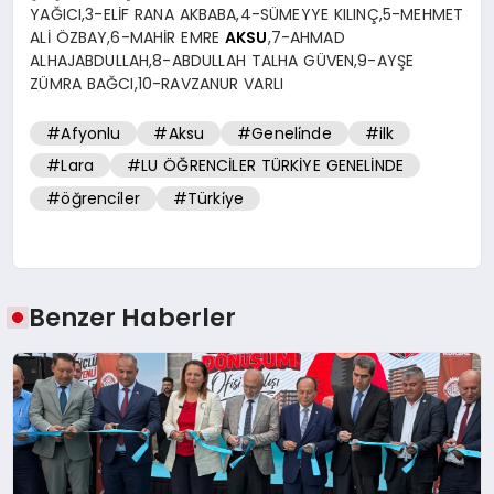
YAĞICI,3-ELİF RANA AKBABA,4-SÜMEYYE KILINÇ,5-MEHMET
ALİ ÖZBAY,6-MAHİR EMRE
AKSU
,7-AHMAD
ALHAJABDULLAH,8-ABDULLAH TALHA GÜVEN,9-AYŞE
ZÜMRA BAĞCI,10-RAVZANUR VARLI
#Afyonlu
#Aksu
#Geneli̇nde
#ilk
#Lara
#LU ÖĞRENCİLER TÜRKİYE GENELİNDE
#öğrenci̇ler
#Türki̇ye
Benzer Haberler