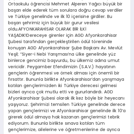
Ortaokulu öğrencisi Mehmet Alperen Yağıcı büyük bir
başarı elde ederek tüm sorulara doğru cevap verdiler
ve Türkiye genelinde ve ilk 10 içerisine girdiler. Bu
başarı şehrimiz için büyük bir gurur vesilesi
oldu.AFYONKARAHİSAR OLARAK BİR İLKİ
YAŞADIK!Dereceye girenler için AGD Afyonkarahisar
Şubesi tarafından gerçekleştirilen ödül töreninde
konuşan AGD Afyonkarahisar Şube Başkanı Av. Mevlüt
Yeşil; ‘’Siyer-i Nebi Yarışması’na ülke genelinde yüz
binlerce gencimiz başvurdu, bu ülkemiz adına umut
vericidir. Peygamber Efendimizin (S.A.V.) hayatının
gençlerin öğrenmesi ve örnek alması için önemli bir
fırsattır. Bununla birlikte Afyonkarahisar’dan yarışmaya
katılan gençlerimizden iki Türkiye derecesi gelmesi
bizleri ayrıca çok mutlu etti ve gururlandırdı. AGD
Afyonkarahisar Şubesi olarak ilk kez böyle bir heyecanı
yaşıyoruz. Şehrimizi temsilen Türkiye genelinde derece
yapan gençlerimizi ve Afyonkarahisar genelinde ilk 10’a
girerek ödül almaya hak kazanan gençlerimizi tebrik
ediyorum. Bununla birlikte sınava katılan tüm
gençlerimize, ailelerine ve öğretmenlerine de ayrıca