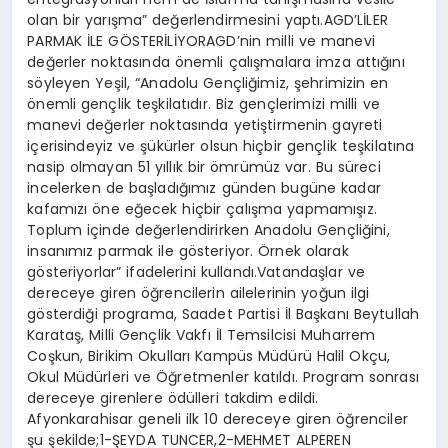
olan bir yarışma” değerlendirmesini yaptı.AGD’LİLER
PARMAK İLE GÖSTERİLİYORAGD’nin milli ve manevi
değerler noktasında önemli çalışmalara imza attığını
söyleyen Yeşil, “Anadolu Gençliğimiz, şehrimizin en
önemli gençlik teşkilatıdır. Biz gençlerimizi milli ve
manevi değerler noktasında yetiştirmenin gayreti
içerisindeyiz ve şükürler olsun hiçbir gençlik teşkilatına
nasip olmayan 51 yıllık bir ömrümüz var. Bu süreci
incelerken de başladığımız günden bugüne kadar
kafamızı öne eğecek hiçbir çalışma yapmamışız.
Toplum içinde değerlendirirken Anadolu Gençliğini,
insanımız parmak ile gösteriyor. Örnek olarak
gösteriyorlar” ifadelerini kullandı.Vatandaşlar ve
dereceye giren öğrencilerin ailelerinin yoğun ilgi
gösterdiği programa, Saadet Partisi İl Başkanı Beytullah
Karataş, Milli Gençlik Vakfı İl Temsilcisi Muharrem
Coşkun, Birikim Okulları Kampüs Müdürü Halil Okçu,
Okul Müdürleri ve Öğretmenler katıldı. Program sonrası
dereceye girenlere ödülleri takdim edildi.
Afyonkarahisar geneli ilk 10 dereceye giren öğrenciler
şu şekilde;1-ŞEYDA TUNCER,2-MEHMET ALPEREN