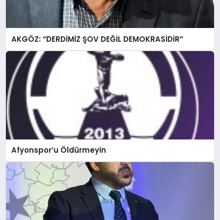
AKGÖZ: “DERDİMİZ ŞOV DEĞİL DEMOKRASİDİR”
Afyonspor’u Öldürmeyin