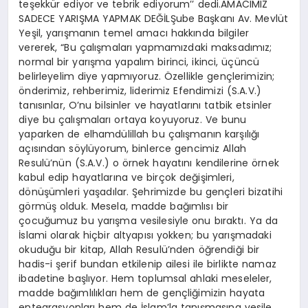
teşekkür ediyor ve tebrik ediyorum’’ dedi.AMACIMIZ
SADECE YARIŞMA YAPMAK DEĞİLŞube Başkanı Av. Mevlüt
Yeşil, yarışmanın temel amacı hakkında bilgiler
vererek, “Bu çalışmaları yapmamızdaki maksadımız;
normal bir yarışma yapalım birinci, ikinci, üçüncü
belirleyelim diye yapmıyoruz. Özellikle gençlerimizin;
önderimiz, rehberimiz, liderimiz Efendimizi (S.A.V.)
tanısınlar, O’nu bilsinler ve hayatlarını tatbik etsinler
diye bu çalışmaları ortaya koyuyoruz. Ve bunu
yaparken de elhamdülillah bu çalışmanın karşılığı
açısından söylüyorum, binlerce gencimiz Allah
Resulü’nün (S.A.V.) o örnek hayatını kendilerine örnek
kabul edip hayatlarına ve birçok değişimleri,
dönüşümleri yaşadılar. Şehrimizde bu gençleri bizatihi
görmüş olduk. Mesela, madde bağımlısı bir
çocuğumuz bu yarışma vesilesiyle onu bıraktı. Ya da
İslami olarak hiçbir altyapısı yokken; bu yarışmadaki
okuduğu bir kitap, Allah Resulü’nden öğrendiği bir
hadis-i şerif bundan etkilenip ailesi ile birlikte namaz
ibadetine başlıyor. Hem toplumsal ahlaki meseleler,
madde bağımlılıkları hem de gençliğimizin hayata
entegrasyonları hem de İslam’la tanışmasına vesile