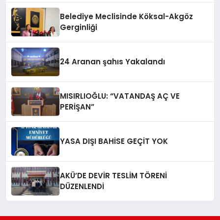
Belediye Meclisinde Köksal-Akgöz
Gerginliği
24 Aranan şahıs Yakalandı
MISIRLIOĞLU: “VATANDAŞ AÇ VE
PERİŞAN”
YASA DIŞI BAHİSE GEÇİT YOK
AKÜ’DE DEVİR TESLİM TÖRENİ
DÜZENLENDİ