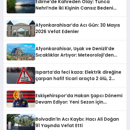
Edirne’de Kahreden Olay: Tunca
Nehri’nde İki Kişinin Cansız Bedeni
Bulundu
Afyonkarahisar’da Acı Gün: 30 Mayıs
2026 Vefat Edenler
Afyonkarahisar, Uşak ve Denizli’de
Sıcaklıklar Artıyor: Meteoroloji’den
Yeni Hava Durumu Raporu
Isparta’da feci kaza: Elektrik direğine
çarpan hafif ticari araçta 2 ölü, 2
yaralı
Eskişehirspor’da Hakan Şapcı Dönemi
Devam Ediyor: Yeni Sezon İçin
Anlaşma Sağlandı
Bolvadin’in Acı Kaybı: Hacı Ali Doğan
91 Yaşında Vefat Etti