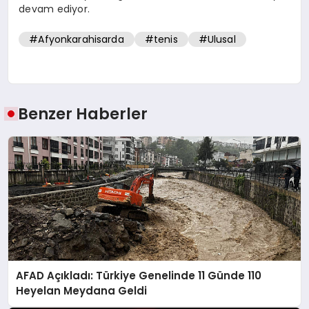
devam ediyor.
#Afyonkarahisarda
#tenis
#Ulusal
Benzer Haberler
AFAD Açıkladı: Türkiye Genelinde 11 Günde 110
Heyelan Meydana Geldi