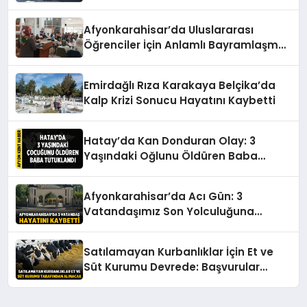
Afyonkarahisar’da Uluslararası
Öğrenciler İçin Anlamlı Bayramlaşma
Etkinliği
Emirdağlı Rıza Karakaya Belçika’da
Kalp Krizi Sonucu Hayatını Kaybetti
Hatay’da Kan Donduran Olay: 3
Yaşındaki Oğlunu Öldüren Baba
Tutuklandı
Afyonkarahisar’da Acı Gün: 3
Vatandaşımız Son Yolculuğuna
Uğurlanıyor
Satılamayan Kurbanlıklar İçin Et ve
Süt Kurumu Devrede: Başvurular
Başlıyor