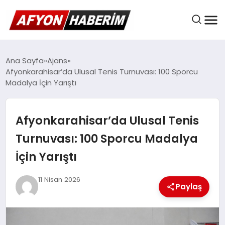
AFYON HABER
Ana Sayfa
Ajans
Afyonkarahisar’da Ulusal Tenis Turnuvası: 100 Sporcu
Madalya İçin Yarıştı
GÜNDEM
Afyonkarahisar’da Ulusal Tenis
BELEDIYELER
Turnuvası: 100 Sporcu Madalya
İçin Yarıştı
EKONOMI
11 Nisan 2026
Paylaş
DÜNYA