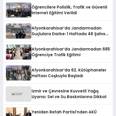
oldu.
Öğrencilere Polislik, Trafik ve Güvenli
İnternet Eğitimi Verildi
Afyonkarahisar’da Jandarmadan
Suçlulara Darbe: 1 Haftada 46 Şahıs
Yakalandı
Afyonkarahisar’da Jandarmadan 685
Öğrenciye Trafik Eğitimi
Afyonkarahisar’da 62. Kütüphaneler
Haftası Coşkuyla Başladı
izmir ve Çevresine Kuvvetli Yağış
Uyarısı: Sel ve Su Baskınlarına Dikkat
Yeniden Refah Partisi’nden AKÜ