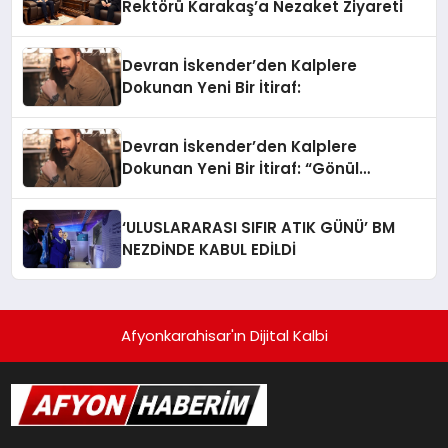
Rektörü Karakaş’a Nezaket Ziyareti
Devran İskender’den Kalplere
Dokunan Yeni Bir İtiraf:
Devran İskender’den Kalplere
Dokunan Yeni Bir İtiraf: “Gönül
Meselesi”
‘ULUSLARARASI SIFIR ATIK GÜNÜ’ BM
NEZDİNDE KABUL EDİLDİ
Afyonkarahisar'ın Dijital Kalbi