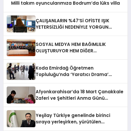
Milli takım oyuncularımıza Bodrum’da lüks villa
ÇALIŞANLARIN %47’Sİ OFİSTE IŞIK
YETERSİZLİĞİ NEDENİYLE YORGUN
HİSSEDİYOR
SOSYAL MEDYA HEM BAĞIMLILIK
OLUŞTURUYOR HEM DİĞER
BAĞIMLILIKLARA ZEMİN HAZIRLIYOR”
Koda Emirdağ Öğretmen
Topluluğu’nda ‘Yaratıcı Drama’
eğitimi gerçekleştirildi.
Afyonkarahisar’da 18 Mart Çanakkale
Zaferi ve Şehitleri Anma Günü
Satranç Turnuvası Sona Erdi
Yeşilay Türkiye genelinde birinci
sıraya yerleşirken, yürütülen
faaliyetlerle de Türkiye üçüncüsü