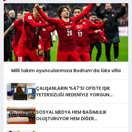
Milli takım oyuncularımıza Bodrum’da lüks villa
ÇALIŞANLARIN %47’Sİ OFİSTE IŞIK
YETERSİZLİĞİ NEDENİYLE YORGUN
HİSSEDİYOR
SOSYAL MEDYA HEM BAĞIMLILIK
OLUŞTURUYOR HEM DİĞER
BAĞIMLILIKLARA ZEMİN HAZIRLIYOR”