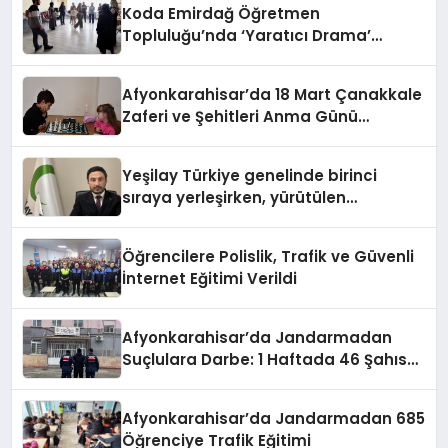
Koda Emirdağ Öğretmen
Topluluğu’nda ‘Yaratıcı Drama’
eğitimi gerçekleştirildi.
Afyonkarahisar’da 18 Mart Çanakkale
Zaferi ve Şehitleri Anma Günü
Satranç Turnuvası Sona Erdi
Yeşilay Türkiye genelinde birinci
sıraya yerleşirken, yürütülen
faaliyetlerle de Türkiye üçüncüsü
oldu.
Öğrencilere Polislik, Trafik ve Güvenli
İnternet Eğitimi Verildi
Afyonkarahisar’da Jandarmadan
Suçlulara Darbe: 1 Haftada 46 Şahıs
Yakalandı
Afyonkarahisar’da Jandarmadan 685
Öğrenciye Trafik Eğitimi