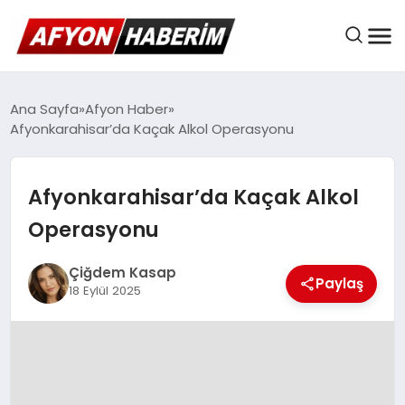
AFYON HABER
Ana Sayfa
Afyon Haber
Afyonkarahisar’da Kaçak Alkol Operasyonu
GÜNDEM
Afyonkarahisar’da Kaçak Alkol
Operasyonu
BELEDIYELER
Çiğdem Kasap
Paylaş
18 Eylül 2025
EKONOMI
DÜNYA