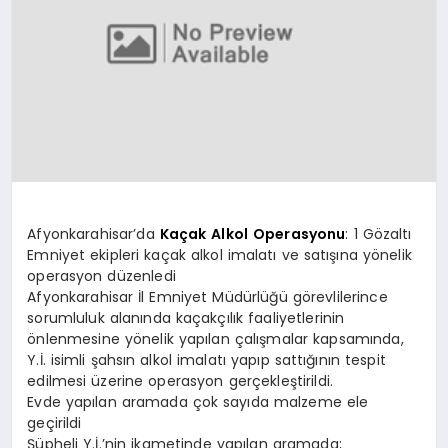
SPOR
MAGAZIN
SAĞLIK
Afyonkarahisar’da
Kaçak
Alkol
Operasyonu
: 1 Gözaltı
Emniyet ekipleri kaçak alkol imalatı ve satışına yönelik
TEKNOLOJI
operasyon düzenledi
Afyonkarahisar İl Emniyet Müdürlüğü görevlilerince
sorumluluk alanında kaçakçılık faaliyetlerinin
önlenmesine yönelik yapılan çalışmalar kapsamında,
Y.İ. isimli şahsın alkol imalatı yapıp sattığının tespit
edilmesi üzerine operasyon gerçekleştirildi.
Evde yapılan aramada çok sayıda malzeme ele
geçirildi
Şüpheli Y.İ.’nin ikametinde yapılan aramada;