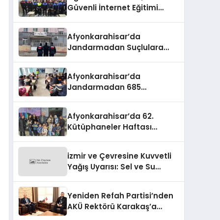
Güvenli İnternet Eğitimi
Verildi
Afyonkarahisar’da
Jandarmadan Suçlulara
Darbe: 1 Haftada 46 Şahıs
Yakalandı
Afyonkarahisar’da
Jandarmadan 685
Öğrenciye Trafik Eğitimi
Afyonkarahisar’da 62.
Kütüphaneler Haftası
Coşkuyla Başladı
izmir ve Çevresine Kuvvetli
Yağış Uyarısı: Sel ve Su
Baskınlarına Dikkat
Yeniden Refah Partisi’nden
AKÜ Rektörü Karakaş’a
Nezaket Ziyareti