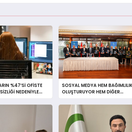
RIN %47’Sİ OFİSTE
SOSYAL MEDYA HEM BAĞIMLILI
RSİZLİĞİ NEDENİYLE
OLUŞTURUYOR HEM DİĞER
İSSEDİYOR
BAĞIMLILIKLARA ZEMİN
HAZIRLIYOR”