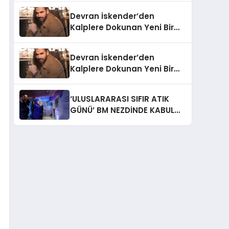
Devran İskender’den
Kalplere Dokunan Yeni Bir
İtiraf:
Devran İskender’den
Kalplere Dokunan Yeni Bir
İtiraf: “Gönül Meselesi”
‘ULUSLARARASI SIFIR ATIK
GÜNÜ’ BM NEZDİNDE KABUL
EDİLDİ