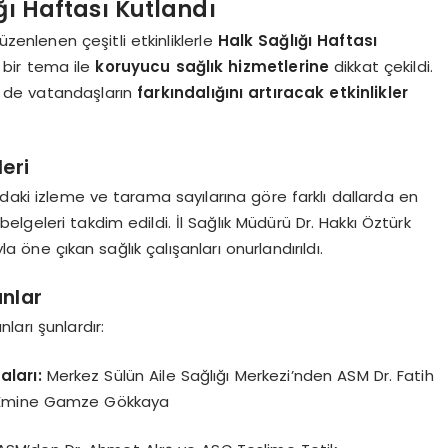
ı Haftası Kutlandı
zenlenen çeşitli etkinliklerle
Halk Sağlığı Haftası
 bir tema ile
koruyucu sağlık hizmetlerine
dikkat çekildi.
 de vatandaşların
farkındalığını artıracak etkinlikler
eri
ındaki izleme ve tarama sayılarına göre farklı dallarda en
lgeleri takdim edildi. İl Sağlık Müdürü Dr. Hakkı Öztürk
a öne çıkan sağlık çalışanları onurlandırıldı.
anlar
nları şunlardır:
ları:
Merkez Sülün Aile Sağlığı Merkezi’nden ASM Dr. Fatih
SÇ Emine Gamze Gökkaya