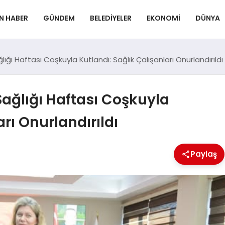
N HABER
GÜNDEM
BELEDIYELER
EKONOMI
DÜNYA
ığı Haftası Coşkuyla Kutlandı: Sağlık Çalışanları Onurlandırıldı
ağlığı Haftası Coşkuyla
arı Onurlandırıldı
Paylaş