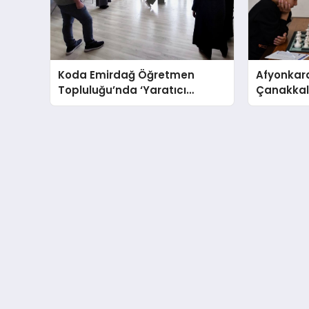
Koda Emirdağ Öğretmen
Afyonkara
Topluluğu’nda ‘Yaratıcı
Çanakkale
Drama’ eğitimi gerçekleştirildi.
Anma Gü
Turnuvası