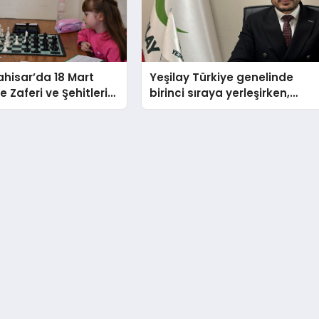
hisar’da 18 Mart
Yeşilay Türkiye genelinde
 Zaferi ve Şehitleri
birinci sıraya yerleşirken,
nü Satranç
yürütülen faaliyetlerle de
 Sona Erdi
Türkiye üçüncüsü oldu.