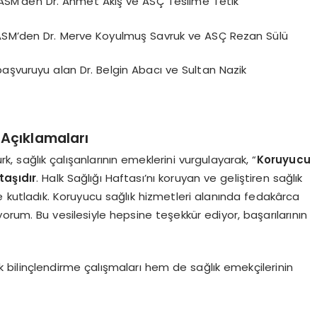
 ASM’den Dr. Ahmet Akış ve ASÇ Teslime Tetik
 ASM’den Dr. Merve Koyulmuş Savruk ve ASÇ Rezan Sülü
aşvuruyu alan Dr. Belgin Abacı ve Sultan Nazik
 Açıklamaları
, sağlık çalışanlarının emeklerini vurgulayarak, “
Koruyucu
taşıdır
. Halk Sağlığı Haftası’nı koruyan ve geliştiren sağlık
rle kutladık. Koruyucu sağlık hizmetleri alanında fedakârca
yorum. Bu vesilesiyle hepsine teşekkür ediyor, başarılarının
bilinçlendirme çalışmaları hem de sağlık emekçilerinin