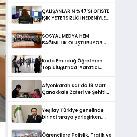
ÇALIŞANLARIN %47’Sİ OFİSTE
IŞIK YETERSİZLİĞİ NEDENİYLE
YORGUN HİSSEDİYOR
SOSYAL MEDYA HEM
BAĞIMLILIK OLUŞTURUYOR
HEM DİĞER BAĞIMLILIKLARA
ZEMİN HAZIRLIYOR”
Koda Emirdağ Öğretmen
Topluluğu’nda ‘Yaratıcı
Drama’ eğitimi
gerçekleştirildi.
Afyonkarahisar’da 18 Mart
Çanakkale Zaferi ve Şehitleri
Anma Günü Satranç
Turnuvası Sona Erdi
Yeşilay Türkiye genelinde
birinci sıraya yerleşirken,
yürütülen faaliyetlerle de
Türkiye üçüncüsü oldu.
Öğrencilere Polislik, Trafik ve