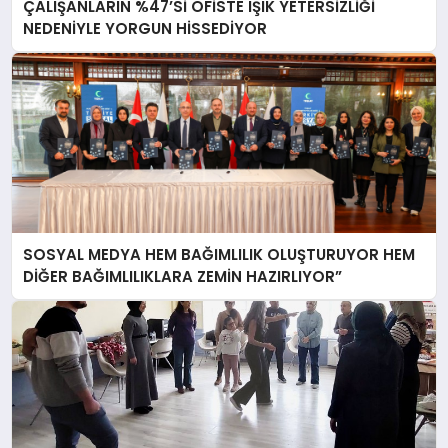
ÇALIŞANLARIN %47’Sİ OFİSTE IŞIK YETERSİZLİĞİ
NEDENİYLE YORGUN HİSSEDİYOR
SOSYAL MEDYA HEM BAĞIMLILIK OLUŞTURUYOR HEM
DİĞER BAĞIMLILIKLARA ZEMİN HAZIRLIYOR”