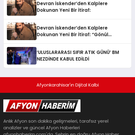
Devran İskender’den Kalplere
Dokunan Yeni Bir İtiraf:
Devran İskender’den Kalplere
Dokunan Yeni Bir İtiraf: “Gönül
Meselesi”
‘ULUSLARARASI SIFIR ATIK GÜNÜ’ BM
NEZDİNDE KABUL EDİLDİ
Afyonkarahisar'ın Dijital Kalbi
Anlık Afyon son dakika gelişmeleri, tarafsız yerel
analizler ve güncel Afyon Haberleri
afyonhaberim.com'da. Şehrin en doğru Afyon Haber