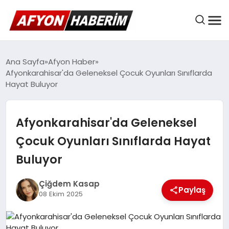
AFYON HABER
Ana Sayfa
Afyon Haber
Afyonkarahisar'da Geleneksel Çocuk Oyunları Sınıflarda
Hayat Buluyor
GÜNDEM
Afyonkarahisar'da Geleneksel
BELEDIYELER
Çocuk Oyunları Sınıflarda Hayat
Buluyor
EKONOMI
Çiğdem Kasap
Paylaş
08 Ekim 2025
DÜNYA