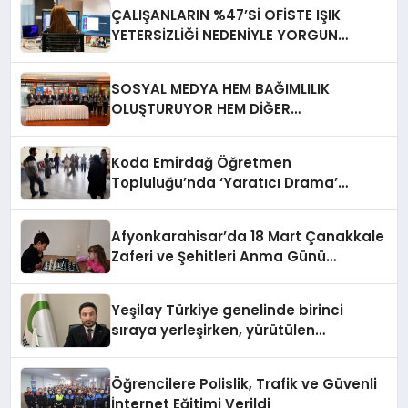
ÇALIŞANLARIN %47’Sİ OFİSTE IŞIK
YETERSİZLİĞİ NEDENİYLE YORGUN
HİSSEDİYOR
SOSYAL MEDYA HEM BAĞIMLILIK
OLUŞTURUYOR HEM DİĞER
BAĞIMLILIKLARA ZEMİN HAZIRLIYOR”
Koda Emirdağ Öğretmen
Topluluğu’nda ‘Yaratıcı Drama’
eğitimi gerçekleştirildi.
Afyonkarahisar’da 18 Mart Çanakkale
Zaferi ve Şehitleri Anma Günü
Satranç Turnuvası Sona Erdi
Yeşilay Türkiye genelinde birinci
sıraya yerleşirken, yürütülen
faaliyetlerle de Türkiye üçüncüsü
oldu.
Öğrencilere Polislik, Trafik ve Güvenli
İnternet Eğitimi Verildi