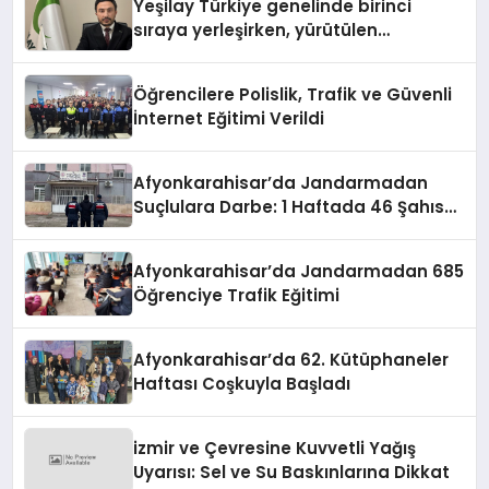
Yeşilay Türkiye genelinde birinci
sıraya yerleşirken, yürütülen
faaliyetlerle de Türkiye üçüncüsü
oldu.
Öğrencilere Polislik, Trafik ve Güvenli
İnternet Eğitimi Verildi
Afyonkarahisar’da Jandarmadan
Suçlulara Darbe: 1 Haftada 46 Şahıs
Yakalandı
Afyonkarahisar’da Jandarmadan 685
Öğrenciye Trafik Eğitimi
Afyonkarahisar’da 62. Kütüphaneler
Haftası Coşkuyla Başladı
izmir ve Çevresine Kuvvetli Yağış
Uyarısı: Sel ve Su Baskınlarına Dikkat