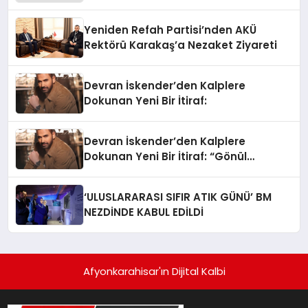
Yeniden Refah Partisi’nden AKÜ
Rektörü Karakaş’a Nezaket Ziyareti
Devran İskender’den Kalplere
Dokunan Yeni Bir İtiraf:
Devran İskender’den Kalplere
Dokunan Yeni Bir İtiraf: “Gönül
Meselesi”
‘ULUSLARARASI SIFIR ATIK GÜNÜ’ BM
NEZDİNDE KABUL EDİLDİ
Afyonkarahisar'ın Dijital Kalbi