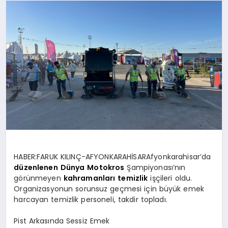
SPOR
MAGAZIN
SAĞLIK
TEKNOLOJI
HABER:FARUK KILINÇ-AFYONKARAHİSARAfyonkarahisar’da
düzenlenen
Dünya
Motokros
Şampiyonası’nın
görünmeyen
kahramanları
temizlik
işçileri oldu.
Organizasyonun sorunsuz geçmesi için büyük emek
harcayan temizlik personeli, takdir topladı.
Pist Arkasında Sessiz Emek