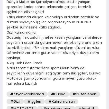
Dünya Motokros Şampiyonası’nda pistte yarışan
sporcular kadar sahne arkasında çalışan temizlik
işçileri de dikkat çekti.
Yarış alanında oluşan kalabalığın ardından temizlik ve
düzeni sağlayan işçiler, organizasyonun kusursuz
şekilde sürmesine katkı sağladı.
Gizli Kahramanlar
Gösterişli motorların, nefes kesen yarışların ve binlerce
seyircinin arasında görünmeyen emekleriyle öne çıkan
temizlik işçileri, “Biz olmazsak yarışların düzeni bozulur.
Görevimiz zor ama gurur verici” sözleriyle duygularını
paylaştı.
Alkışı Hak Eden Emek
Alanı temiz tutarak hem sporcuların hem de
seyircilerin güvenliğini sağlayan temizlik işçileri, Dünya
Motokros Şampiyonası’nın görünmeyen yüzü olarak
hafızalara kazındı
#Afyonkarahisarda
#Dünya
#Düzenlenen
#Gizli
#İşçileri
#Kahramanları
#MOTOKROS
#Şampiyonasının
#temizlik