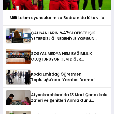
Milli takım oyuncularımıza Bodrum’da lüks villa
ÇALIŞANLARIN %47’Sİ OFİSTE IŞIK
YETERSİZLİĞİ NEDENİYLE YORGUN
HİSSEDİYOR
SOSYAL MEDYA HEM BAĞIMLILIK
OLUŞTURUYOR HEM DİĞER
BAĞIMLILIKLARA ZEMİN HAZIRLIYOR”
Koda Emirdağ Öğretmen
Topluluğu’nda ‘Yaratıcı Drama’
eğitimi gerçekleştirildi.
Afyonkarahisar’da 18 Mart Çanakkale
Zaferi ve Şehitleri Anma Günü
Satranç Turnuvası Sona Erdi