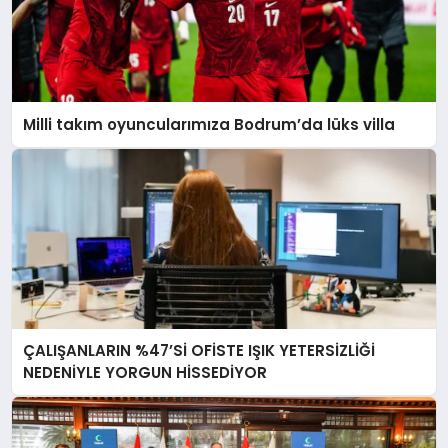
Milli takım oyuncularımıza Bodrum’da lüks villa
ÇALIŞANLARIN %47’Sİ OFİSTE IŞIK YETERSİZLİĞİ
NEDENİYLE YORGUN HİSSEDİYOR