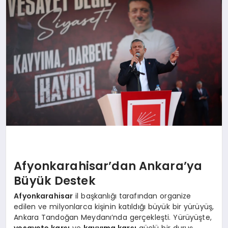
SPOR
MAGAZIN
SAĞLIK
TEKNOLOJI
Afyonkarahisar’dan Ankara’ya
Büyük Destek
Afyonkarahisar
il başkanlığı tarafından organize
edilen ve milyonlarca kişinin katıldığı büyük bir yürüyüş,
Ankara Tandoğan Meydanı’nda gerçekleşti. Yürüyüşte,
vesayete karşı
ve
kayyıma karşı
güçlü bir duruş