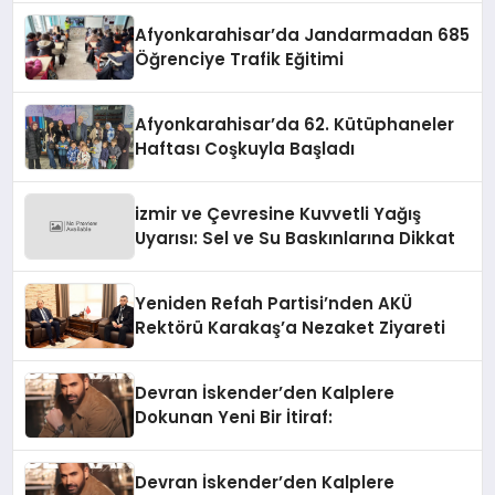
Afyonkarahisar’da Jandarmadan 685
Öğrenciye Trafik Eğitimi
Afyonkarahisar’da 62. Kütüphaneler
Haftası Coşkuyla Başladı
izmir ve Çevresine Kuvvetli Yağış
Uyarısı: Sel ve Su Baskınlarına Dikkat
Yeniden Refah Partisi’nden AKÜ
Rektörü Karakaş’a Nezaket Ziyareti
Devran İskender’den Kalplere
Dokunan Yeni Bir İtiraf:
Devran İskender’den Kalplere