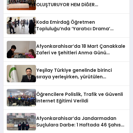
OLUŞTURUYOR HEM DİĞER
BAĞIMLILIKLARA ZEMİN HAZIRLIYOR”
Koda Emirdağ Öğretmen
Topluluğu’nda ‘Yaratıcı Drama’
eğitimi gerçekleştirildi.
Afyonkarahisar’da 18 Mart Çanakkale
Zaferi ve Şehitleri Anma Günü
Satranç Turnuvası Sona Erdi
Yeşilay Türkiye genelinde birinci
sıraya yerleşirken, yürütülen
faaliyetlerle de Türkiye üçüncüsü
oldu.
Öğrencilere Polislik, Trafik ve Güvenli
İnternet Eğitimi Verildi
Afyonkarahisar’da Jandarmadan
Suçlulara Darbe: 1 Haftada 46 Şahıs
Yakalandı