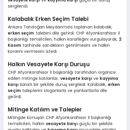
sergilendi.
Kalabalık Erken Seçim Talebi
Ankara Tandoğan Meydanı’nda toplanan kalabalık,
erken seçim
talebini dile getirdi. CHP Afyonkarahisar il
başkanlığı temsilcileri, halkın kararlılığını vurgulayarak,
2
Kasım
tarihinde sandıkların getirilmesini ve halkın
kararını vermesini istedi.
Halkın Vesayete Karşı Duruşu
CHP Afyonkarahisar il başkanlığı tarafından organize
edilen mitinge katılanlar,
vesayete karşı
ve
kayyıma
karşı
kararlı bir şekilde duruş sergiledi. Kalabalık,
erken
seçim
taleplerini sloganlarla ve pankartlarla dile
getirdi.
Mitinge Katılım ve Talepler
Mitingde konuşan CHP Afyonkarahisar il başkanlığı
temsilcileri, halkın
vesayete karşı
güçlü bir şekilde
ayağa kalktığını ve
kayyıma karşı
mücadele ettiğini