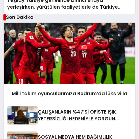
Yeşilay Türkiye genelinde birinci sıraya
yerleşirken, yürütülen faaliyetlerle de Türkiye
üçüncüsü oldu.
Son Dakika
Milli takım oyuncularımıza Bodrum’da lüks villa
ÇALIŞANLARIN %47’Sİ OFİSTE IŞIK
YETERSİZLİĞİ NEDENİYLE YORGUN
HİSSEDİYOR
SOSYAL MEDYA HEM BAĞIMLILIK