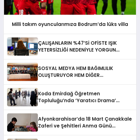
Milli takım oyuncularımıza Bodrum’da lüks villa
ÇALIŞANLARIN %47’Sİ OFİSTE IŞIK
YETERSİZLİĞİ NEDENİYLE YORGUN
HİSSEDİYOR
SOSYAL MEDYA HEM BAĞIMLILIK
OLUŞTURUYOR HEM DİĞER
BAĞIMLILIKLARA ZEMİN HAZIRLIYOR”
Koda Emirdağ Öğretmen
Topluluğu’nda ‘Yaratıcı Drama’
eğitimi gerçekleştirildi.
Afyonkarahisar’da 18 Mart Çanakkale
Zaferi ve Şehitleri Anma Günü
Satranç Turnuvası Sona Erdi