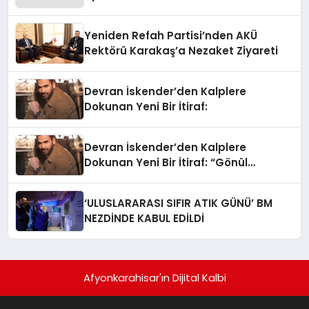
Yeniden Refah Partisi’nden AKÜ
Rektörü Karakaş’a Nezaket Ziyareti
Devran İskender’den Kalplere
Dokunan Yeni Bir İtiraf:
Devran İskender’den Kalplere
Dokunan Yeni Bir İtiraf: “Gönül
Meselesi”
‘ULUSLARARASI SIFIR ATIK GÜNÜ’ BM
NEZDİNDE KABUL EDİLDİ
Afyonkarahisar'ın Dijital Kalbi