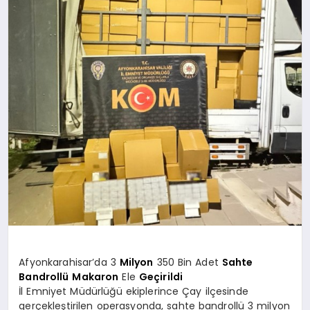
SPOR
MAGAZIN
SAĞLIK
TEKNOLOJI
Afyonkarahisar’da 3
Milyon
350 Bin Adet
Sahte
Bandrollü
Makaron
Ele
Geçirildi
İl Emniyet Müdürlüğü ekiplerince Çay ilçesinde
gerçekleştirilen operasyonda, sahte bandrollü 3 milyon