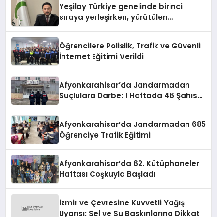
Yeşilay Türkiye genelinde birinci
sıraya yerleşirken, yürütülen
faaliyetlerle de Türkiye üçüncüsü
oldu.
Öğrencilere Polislik, Trafik ve Güvenli
İnternet Eğitimi Verildi
Afyonkarahisar’da Jandarmadan
Suçlulara Darbe: 1 Haftada 46 Şahıs
Yakalandı
Afyonkarahisar’da Jandarmadan 685
Öğrenciye Trafik Eğitimi
Afyonkarahisar’da 62. Kütüphaneler
Haftası Coşkuyla Başladı
izmir ve Çevresine Kuvvetli Yağış
Uyarısı: Sel ve Su Baskınlarına Dikkat