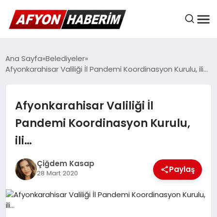
AFYON HABER
Ana Sayfa
Belediyeler
Afyonkarahisar Valiliği İl Pandemi Koordinasyon Kurulu, ili…
GÜNDEM
Afyonkarahisar Valiliği İl
Pandemi Koordinasyon Kurulu,
BELEDIYELER
ili…
Çiğdem Kasap
EKONOMI
Paylaş
28 Mart 2020
DÜNYA