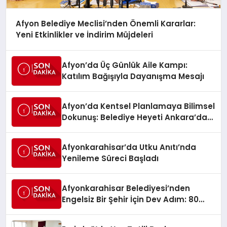
Afyon Belediye Meclisi’nden Önemli Kararlar:
Yeni Etkinlikler ve İndirim Müjdeleri
Afyon’da Üç Günlük Aile Kampı:
Katılım Bağışıyla Dayanışma Mesajı
Afyon’da Kentsel Planlamaya Bilimsel
Dokunuş: Belediye Heyeti Ankara’da
Temaslarda Bulundu
Afyonkarahisar’da Utku Anıtı’nda
Yenileme Süreci Başladı
Afyonkarahisar Belediyesi’nden
Engelsiz Bir Şehir İçin Dev Adım: 80
Akülü Sandalye Teslim Edildi