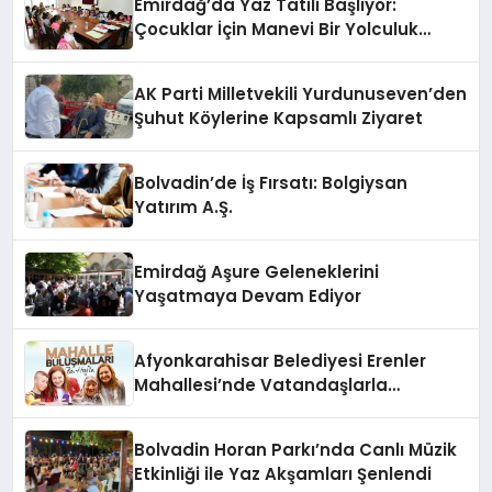
Emirdağ’da Yaz Tatili Başlıyor:
Çocuklar İçin Manevi Bir Yolculuk
Fırsatı
AK Parti Milletvekili Yurdunuseven’den
Şuhut Köylerine Kapsamlı Ziyaret
Bolvadin’de İş Fırsatı: Bolgiysan
Yatırım A.Ş.
Emirdağ Aşure Geleneklerini
Yaşatmaya Devam Ediyor
Afyonkarahisar Belediyesi Erenler
Mahallesi’nde Vatandaşlarla
Buluşuyor
Bolvadin Horan Parkı’nda Canlı Müzik
Etkinliği ile Yaz Akşamları Şenlendi