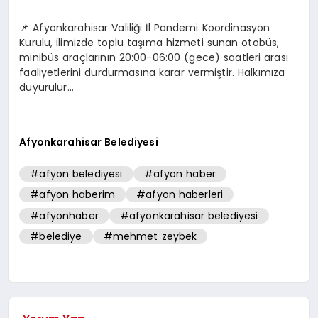
📌 Afyonkarahisar Valiliği İl Pandemi Koordinasyon
SPOR
Kurulu, ilimizde toplu taşıma hizmeti sunan otobüs,
minibüs araçlarının 20:00-06:00 (gece) saatleri arası
faaliyetlerini durdurmasına karar vermiştir. Halkımıza
MAGAZIN
duyurulur…
SAĞLIK
Afyonkarahisar Belediyesi
#afyon belediyesi
#afyon haber
TEKNOLOJI
#afyon haberim
#afyon haberleri
#afyonhaber
#afyonkarahisar belediyesi
#belediye
#mehmet zeybek