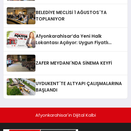
BELEDİYE MECLİSİ 1 AĞUSTOS´TA
TOPLANIYOR
Afyonkarahisar’da Yeni Halk
Lokantası Açılıyor: Uygun Fiyatlı
Yemekler Geliyor!
ZAFER MEYDANI´NDA SİNEMA KEYFİ
UYDUKENT´TE ALTYAPI ÇALIŞMALARINA
BAŞLANDI
Afyonkarahisar'ın Dijital Kalbi