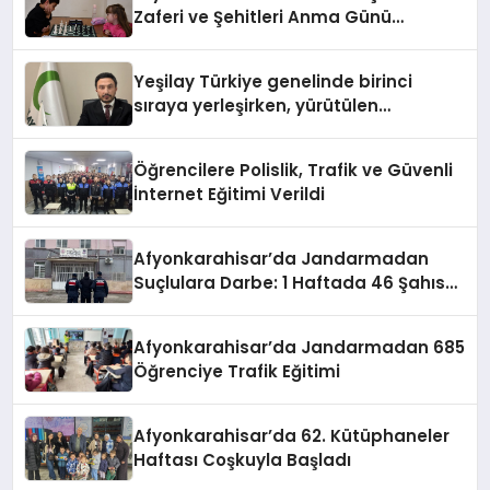
Zaferi ve Şehitleri Anma Günü
Satranç Turnuvası Sona Erdi
Yeşilay Türkiye genelinde birinci
sıraya yerleşirken, yürütülen
faaliyetlerle de Türkiye üçüncüsü
oldu.
Öğrencilere Polislik, Trafik ve Güvenli
İnternet Eğitimi Verildi
Afyonkarahisar’da Jandarmadan
Suçlulara Darbe: 1 Haftada 46 Şahıs
Yakalandı
Afyonkarahisar’da Jandarmadan 685
Öğrenciye Trafik Eğitimi
Afyonkarahisar’da 62. Kütüphaneler
Haftası Coşkuyla Başladı