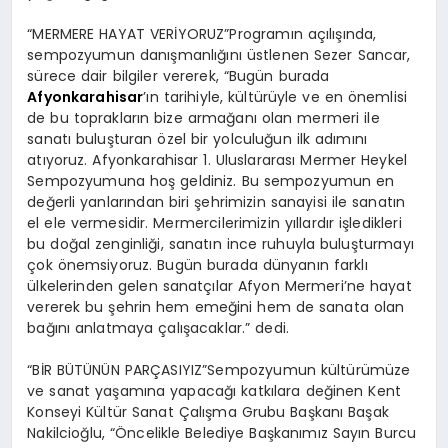
“MERMERE HAYAT VERİYORUZ”Programın açılışında,
sempozyumun danışmanlığını üstlenen Sezer Sancar,
sürece dair bilgiler vererek, “Bugün burada
Afyonkarahisar
’ın tarihiyle, kültürüyle ve en önemlisi
de bu toprakların bize armağanı olan mermeri ile
sanatı buluşturan özel bir yolculuğun ilk adımını
atıyoruz. Afyonkarahisar 1. Uluslararası Mermer Heykel
Sempozyumuna hoş geldiniz. Bu sempozyumun en
değerli yanlarından biri şehrimizin sanayisi ile sanatın
el ele vermesidir. Mermercilerimizin yıllardır işledikleri
bu doğal zenginliği, sanatın ince ruhuyla buluşturmayı
çok önemsiyoruz. Bugün burada dünyanın farklı
ülkelerinden gelen sanatçılar Afyon Mermeri’ne hayat
vererek bu şehrin hem emeğini hem de sanata olan
bağını anlatmaya çalışacaklar.” dedi.
“BİR BÜTÜNÜN PARÇASIYIZ”Sempozyumun kültürümüze
ve sanat yaşamına yapacağı katkılara değinen Kent
Konseyi Kültür Sanat Çalışma Grubu Başkanı Başak
Nakilcioğlu, “Öncelikle Belediye Başkanımız Sayın Burcu