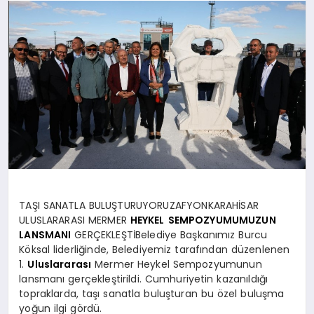
SPOR
MAGAZIN
SAĞLIK
TEKNOLOJI
TAŞI SANATLA BULUŞTURUYORUZAFYONKARAHİSAR
ULUSLARARASI MERMER
HEYKEL
SEMPOZYUMUMUZUN
LANSMANI
GERÇEKLEŞTİBelediye Başkanımız Burcu
Köksal liderliğinde, Belediyemiz tarafından düzenlenen
1.
Uluslararası
Mermer Heykel Sempozyumunun
lansmanı gerçekleştirildi. Cumhuriyetin kazanıldığı
topraklarda, taşı sanatla buluşturan bu özel buluşma
yoğun ilgi gördü.