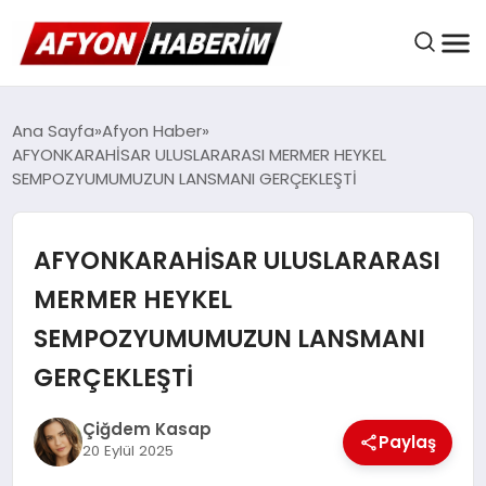
AFYON HABER
Ana Sayfa
Afyon Haber
AFYONKARAHİSAR ULUSLARARASI MERMER HEYKEL
SEMPOZYUMUMUZUN LANSMANI GERÇEKLEŞTİ
GÜNDEM
AFYONKARAHİSAR ULUSLARARASI
BELEDIYELER
MERMER HEYKEL
SEMPOZYUMUMUZUN LANSMANI
EKONOMI
GERÇEKLEŞTİ
Çiğdem Kasap
Paylaş
DÜNYA
20 Eylül 2025