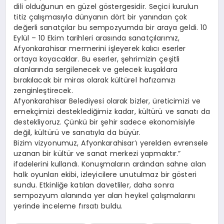
dili olduğunun en güzel göstergesidir. Seçici kurulun
titiz çalışmasıyla dünyanın dört bir yanından çok
değerli sanatçılar bu sempozyumda bir araya geldi. 10
Eylül – 10 Ekim tarihleri arasında sanatçılarımız,
Afyonkarahisar mermerini işleyerek kalıcı eserler
ortaya koyacaklar. Bu eserler, şehrimizin çeşitli
alanlarında sergilenecek ve gelecek kuşaklara
bırakılacak bir miras olarak kültürel hafızamızı
zenginleştirecek.
Afyonkarahisar Belediyesi olarak bizler, üreticimizi ve
emekçimizi desteklediğimiz kadar, kültürü ve sanatı da
destekliyoruz. Çünkü bir şehir sadece ekonomisiyle
değil, kültürü ve sanatıyla da büyür.
Bizim vizyonumuz, Afyonkarahisar’ı yerelden evrensele
uzanan bir kültür ve sanat merkezi yapmaktır.”
ifadelerini kullandı. Konuşmaların ardından sahne alan
halk oyunları ekibi, izleyicilere unutulmaz bir gösteri
sundu. Etkinliğe katılan davetliler, daha sonra
sempozyum alanında yer alan heykel çalışmalarını
yerinde inceleme fırsatı buldu.