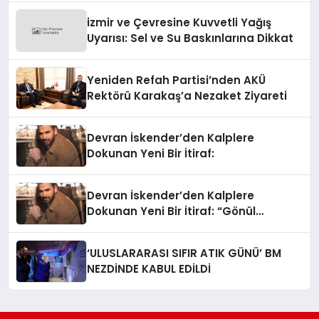
izmir ve Çevresine Kuvvetli Yağış
Uyarısı: Sel ve Su Baskınlarına Dikkat
Yeniden Refah Partisi’nden AKÜ
Rektörü Karakaş’a Nezaket Ziyareti
Devran İskender’den Kalplere
Dokunan Yeni Bir İtiraf:
Devran İskender’den Kalplere
Dokunan Yeni Bir İtiraf: “Gönül
Meselesi”
‘ULUSLARARASI SIFIR ATIK GÜNÜ’ BM
NEZDİNDE KABUL EDİLDİ