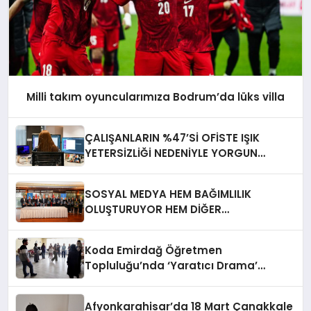
Milli takım oyuncularımıza Bodrum’da lüks villa
ÇALIŞANLARIN %47’Sİ OFİSTE IŞIK
YETERSİZLİĞİ NEDENİYLE YORGUN
HİSSEDİYOR
SOSYAL MEDYA HEM BAĞIMLILIK
OLUŞTURUYOR HEM DİĞER
BAĞIMLILIKLARA ZEMİN HAZIRLIYOR”
Koda Emirdağ Öğretmen
Topluluğu’nda ‘Yaratıcı Drama’
eğitimi gerçekleştirildi.
Afyonkarahisar’da 18 Mart Çanakkale