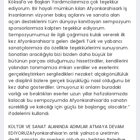
Köksal’a ve Başkan Yardımcılarımıza çok teşekkür
ediyorum. Bir hayali mümkün kılan Afyonkarahisarlı İş
İnsanlarının vizyoner bakış açılarını ve sanata alan
açan desteklerini tüm dünyayı kanıtlayan sempozyum
sponsorlarımıza kalpten teşekkür ediyorum.
Sempozyumumuz ile ilgili çağrımıza kulak vererek ilk
kez Afyonkarahisar’a gelen değerli Türk ve yabancı
sanatçılarımıza da özellikle teşekkürlerimi sunuyorum.
Sanatları aracılığıyla bizi bizden daha büyük bir
bütünün parçası olduğumuzu hissettirdiler, kendilerini
yakından tanımamıza imkan verdiler ve eserlerini
gerçekleştirirken sergiledikleri nezaket alçakgönüllülük
ve disiplinli bizlere gerçek büyüklüğü nasıl olduğunu bir
kez daha gösterdiler. Umuyoruz ki onların buradaki
varlığı ve bıraktıkları eserler uzun yıllar hafızalarımızda
kalacak bu sempozyumda Afyonkarahisar’da sanatın
sürekliliği ve kalıcılığı için güçlü bir başlangıç olacaktır.”
ifadelerini kullandı.
KÜLTÜR VE SANAT ALANINDA ADIMLAR ATMAYA DEVAM
EDİYORUZAfyonkarahisar’ın artık yalnızca üretimin
değil, sanatın da merkezi olduğunu belirten Belediye