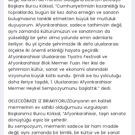
Başkanı Burcu Köksal, “Cumhuriyetimizin kazanıldığı bu
topraklarda, bugün bir kez daha emeğin ve sanatın
buluşmasına tanıklık etmekten büyük bir mutluluk
duyuyorum. Afyonkarahisar, sadece tarihimizin değil,
aynı zamanda kültürümüzün ve sanatımızın da
yükseldiği bir şehir olma yolunda emin adımlarla
ilerliyor. Bu yıl içinde şehrimizde ilk defa uluslararası
ölçekte iki önemli etkinliği hayata geçirdik:
Afyonkarahisar Uluslararası Tiyatro Festivali ve
Afyonkarahisar Blok Mermer Fuarı. Her ikisi de
şehrimizin kültür, sanat ve ekonomi alanındaki
vizyonuna büyük katkı sundu. Şimdi ise bu yolculuğu
daha ileriye taşıdık, 1. Uluslararası Afyonkarahisar
Mermer Heykel Sempozyumunu başlattık.” dedi.
GELECEĞİMİZE İZ BIRAKIYORUZDünyanın en kaliteli
mermerinin ev sahibi olduğumuzu vurgulayan
Başkanımız Burcu Köksal, “Afyonkarahisar, taşın sanata
dönüştüğü eşsiz bir şehirdir.
Bu sempozyum, mermerin sadece bir ham madde
değil; aynı zamanda bir kimlik, bir kültür ve bir sanat