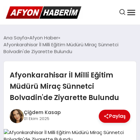
AFYON HABER
Ana Sayfa
Afyon Haber
Afyonkarahisar İl Milli Eğitim Müdürü Miraç Sünnetci
Bolvadin'de Ziyarette Bulundu
GÜNDEM
Afyonkarahisar İl Milli Eğitim
BELEDIYELER
Müdürü Miraç Sünnetci
Bolvadin'de Ziyarette Bulundu
EKONOMI
Çiğdem Kasap
Paylaş
01 Ekim 2025
DÜNYA