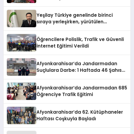
Satranç Turnuvası Sona Erdi
Yeşilay Türkiye genelinde birinci
sıraya yerleşirken, yürütülen
faaliyetlerle de Türkiye üçüncüsü
oldu.
Öğrencilere Polislik, Trafik ve Güvenli
İnternet Eğitimi Verildi
Afyonkarahisar’da Jandarmadan
Suçlulara Darbe: 1 Haftada 46 Şahıs
Yakalandı
Afyonkarahisar’da Jandarmadan 685
Öğrenciye Trafik Eğitimi
Afyonkarahisar’da 62. Kütüphaneler
Haftası Coşkuyla Başladı