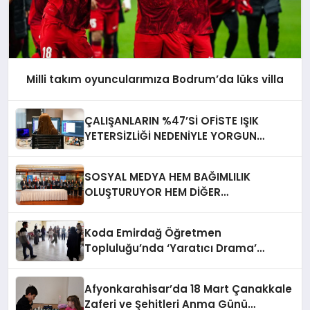
Milli takım oyuncularımıza Bodrum’da lüks villa
ÇALIŞANLARIN %47’Sİ OFİSTE IŞIK
YETERSİZLİĞİ NEDENİYLE YORGUN
HİSSEDİYOR
SOSYAL MEDYA HEM BAĞIMLILIK
OLUŞTURUYOR HEM DİĞER
BAĞIMLILIKLARA ZEMİN HAZIRLIYOR”
Koda Emirdağ Öğretmen
Topluluğu’nda ‘Yaratıcı Drama’
eğitimi gerçekleştirildi.
Afyonkarahisar’da 18 Mart Çanakkale
Zaferi ve Şehitleri Anma Günü