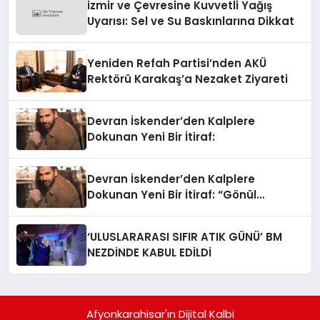
izmir ve Çevresine Kuvvetli Yağış
Uyarısı: Sel ve Su Baskınlarına Dikkat
Yeniden Refah Partisi’nden AKÜ
Rektörü Karakaş’a Nezaket Ziyareti
Devran İskender’den Kalplere
Dokunan Yeni Bir İtiraf:
Devran İskender’den Kalplere
Dokunan Yeni Bir İtiraf: “Gönül
Meselesi”
‘ULUSLARARASI SIFIR ATIK GÜNÜ’ BM
NEZDİNDE KABUL EDİLDİ
Afyonkarahisar'ın Dijital Kalbi