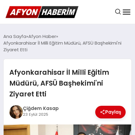
AFYON HABER
Ana Sayfa
Afyon Haber
Afyonkarahisar İl Milli Eğitim Müdürü, AFSÜ Başhekimi'ni
Ziyaret Etti
GÜNDEM
Afyonkarahisar İl Milli Eğitim
BELEDIYELER
Müdürü, AFSÜ Başhekimi'ni
Ziyaret Etti
EKONOMI
Çiğdem Kasap
Paylaş
23 Eylül 2025
DÜNYA