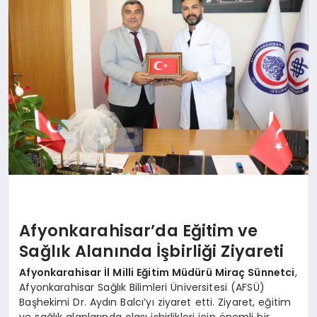
SPOR
MAGAZIN
SAĞLIK
TEKNOLOJI
Afyonkarahisar’da Eğitim ve
Sağlık Alanında İşbirliği Ziyareti
Afyonkarahisar İl Milli Eğitim Müdürü Miraç Sünnetci
,
Afyonkarahisar Sağlık Bilimleri Üniversitesi (AFSÜ)
Başhekimi Dr. Aydın Balcı’yı ziyaret etti. Ziyaret, eğitim
ve sağlık alanlarında olası işbirlikleri için önemli bir