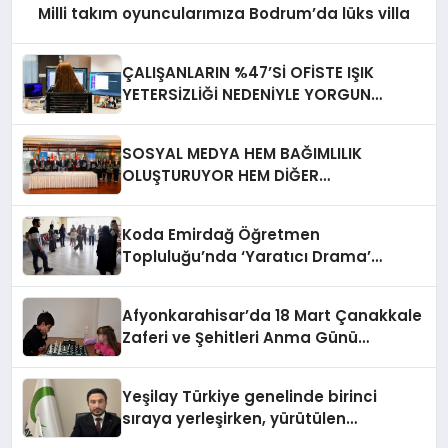
Milli takım oyuncularımıza Bodrum’da lüks villa
ÇALIŞANLARIN %47’Sİ OFİSTE IŞIK
YETERSİZLİĞİ NEDENİYLE YORGUN
HİSSEDİYOR
SOSYAL MEDYA HEM BAĞIMLILIK
OLUŞTURUYOR HEM DİĞER
BAĞIMLILIKLARA ZEMİN HAZIRLIYOR”
Koda Emirdağ Öğretmen
Topluluğu’nda ‘Yaratıcı Drama’
eğitimi gerçekleştirildi.
Afyonkarahisar’da 18 Mart Çanakkale
Zaferi ve Şehitleri Anma Günü
Satranç Turnuvası Sona Erdi
Yeşilay Türkiye genelinde birinci
sıraya yerleşirken, yürütülen
faaliyetlerle de Türkiye üçüncüsü