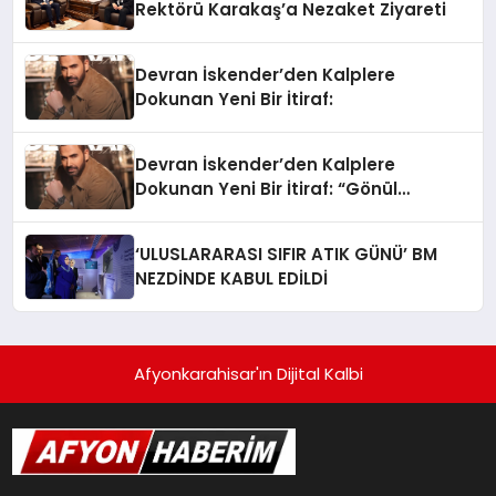
Rektörü Karakaş’a Nezaket Ziyareti
Devran İskender’den Kalplere
Dokunan Yeni Bir İtiraf:
Devran İskender’den Kalplere
Dokunan Yeni Bir İtiraf: “Gönül
Meselesi”
‘ULUSLARARASI SIFIR ATIK GÜNÜ’ BM
NEZDİNDE KABUL EDİLDİ
Afyonkarahisar'ın Dijital Kalbi