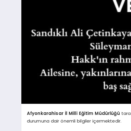
Afyonkarahisar İl Milli Eğitim Müdürlüğü
tara
durumuna dair önemli bilgiler içermektedir.