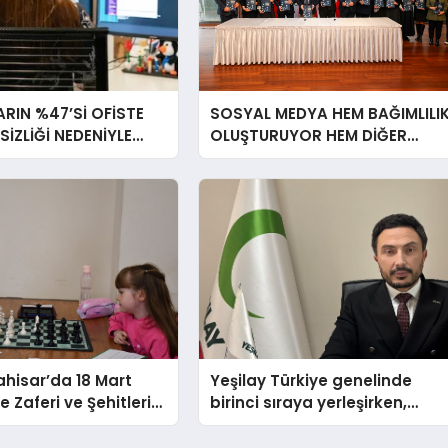
RIN %47’Sİ OFİSTE
SOSYAL MEDYA HEM BAĞIMLILI
RSİZLİĞİ NEDENİYLE
OLUŞTURUYOR HEM DİĞER
İSSEDİYOR
BAĞIMLILIKLARA ZEMİN
HAZIRLIYOR”
hisar’da 18 Mart
Yeşilay Türkiye genelinde
 Zaferi ve Şehitleri
birinci sıraya yerleşirken,
nü Satranç
yürütülen faaliyetlerle de
 Sona Erdi
Türkiye üçüncüsü oldu.