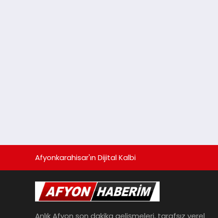
Afyonkarahisar'ın Dijital Kalbi
Anlık Afyon son dakika gelişmeleri, tarafsız yerel