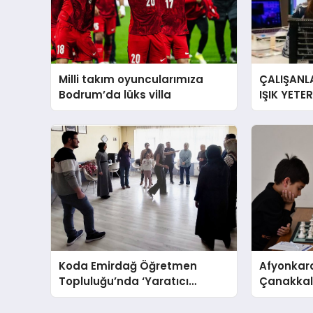
Milli takım oyuncularımıza
ÇALIŞANLA
Bodrum’da lüks villa
IŞIK YETE
YORGUN H
Koda Emirdağ Öğretmen
Afyonkara
Topluluğu’nda ‘Yaratıcı
Çanakkale
Drama’ eğitimi gerçekleştirildi.
Anma Gü
Turnuvası