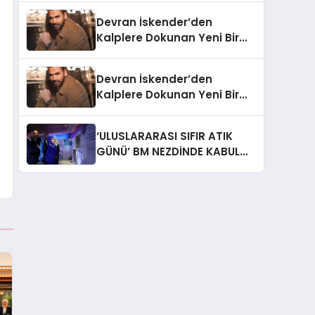
Devran İskender’den
Kalplere Dokunan Yeni Bir
İtiraf:
Devran İskender’den
Kalplere Dokunan Yeni Bir
İtiraf: “Gönül Meselesi”
‘ULUSLARARASI SIFIR ATIK
GÜNÜ’ BM NEZDİNDE KABUL
EDİLDİ