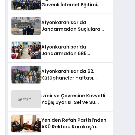
Güvenli İnternet Eğitimi
Verildi
Afyonkarahisar’da
Jandarmadan Suçlulara
Darbe: 1 Haftada 46 Şahıs
Yakalandı
Afyonkarahisar’da
Jandarmadan 685
Öğrenciye Trafik Eğitimi
Afyonkarahisar’da 62.
Kütüphaneler Haftası
Coşkuyla Başladı
izmir ve Çevresine Kuvvetli
Yağış Uyarısı: Sel ve Su
Baskınlarına Dikkat
Yeniden Refah Partisi’nden
AKÜ Rektörü Karakaş’a
Nezaket Ziyareti