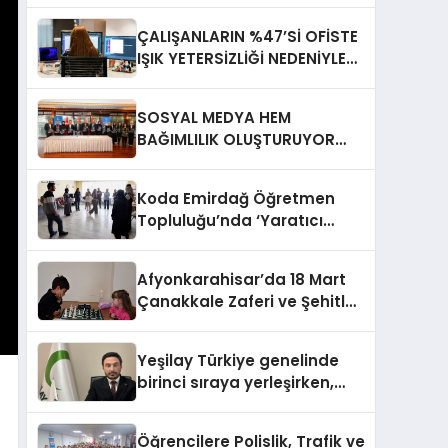
ÇALIŞANLARIN %47’Sİ OFİSTE
IŞIK YETERSİZLİĞİ NEDENİYLE
YORGUN HİSSEDİYOR
SOSYAL MEDYA HEM
BAĞIMLILIK OLUŞTURUYOR
HEM DİĞER BAĞIMLILIKLARA
ZEMİN HAZIRLIYOR”
Koda Emirdağ Öğretmen
Topluluğu’nda ‘Yaratıcı
Drama’ eğitimi
gerçekleştirildi.
Afyonkarahisar’da 18 Mart
Çanakkale Zaferi ve Şehitleri
Anma Günü Satranç
Turnuvası Sona Erdi
Yeşilay Türkiye genelinde
birinci sıraya yerleşirken,
yürütülen faaliyetlerle de
Türkiye üçüncüsü oldu.
Öğrencilere Polislik, Trafik ve