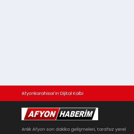
Afyonkarahisar'ın Dijital Kalbi
Anlık Afyon son dakika gelişmeleri, tarafsız yerel