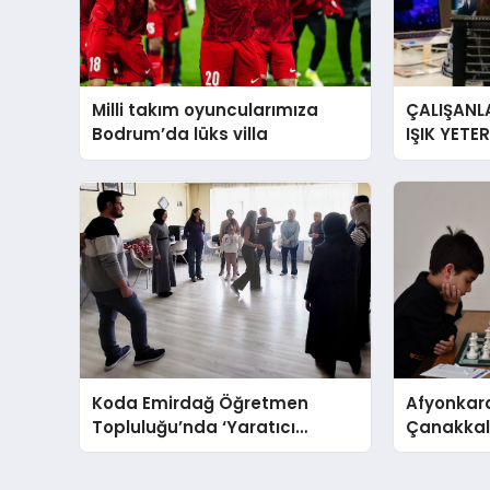
Milli takım oyuncularımıza
ÇALIŞANLA
Bodrum’da lüks villa
IŞIK YETE
YORGUN H
Koda Emirdağ Öğretmen
Afyonkara
Topluluğu’nda ‘Yaratıcı
Çanakkale
Drama’ eğitimi gerçekleştirildi.
Anma Gü
Turnuvası