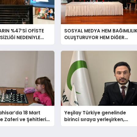
RIN %47’Sİ OFİSTE
SOSYAL MEDYA HEM BAĞIMLILI
RSİZLİĞİ NEDENİYLE
OLUŞTURUYOR HEM DİĞER
İSSEDİYOR
BAĞIMLILIKLARA ZEMİN
HAZIRLIYOR”
hisar’da 18 Mart
Yeşilay Türkiye genelinde
 Zaferi ve Şehitleri
birinci sıraya yerleşirken,
nü Satranç
yürütülen faaliyetlerle de
 Sona Erdi
Türkiye üçüncüsü oldu.