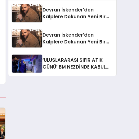
Devran İskender’den
Kalplere Dokunan Yeni Bir
İtiraf:
Devran İskender’den
Kalplere Dokunan Yeni Bir
İtiraf: “Gönül Meselesi”
‘ULUSLARARASI SIFIR ATIK
GÜNÜ’ BM NEZDİNDE KABUL
EDİLDİ