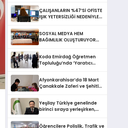
ÇALIŞANLARIN %47’Sİ OFİSTE
IŞIK YETERSİZLİĞİ NEDENİYLE
YORGUN HİSSEDİYOR
SOSYAL MEDYA HEM
BAĞIMLILIK OLUŞTURUYOR
HEM DİĞER BAĞIMLILIKLARA
ZEMİN HAZIRLIYOR”
Koda Emirdağ Öğretmen
Topluluğu’nda ‘Yaratıcı
Drama’ eğitimi
gerçekleştirildi.
Afyonkarahisar’da 18 Mart
Çanakkale Zaferi ve Şehitleri
Anma Günü Satranç
Turnuvası Sona Erdi
Yeşilay Türkiye genelinde
birinci sıraya yerleşirken,
yürütülen faaliyetlerle de
Türkiye üçüncüsü oldu.
Öğrencilere Polislik, Trafik ve