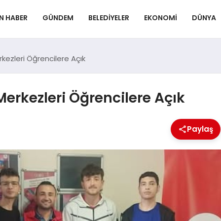
N HABER
GÜNDEM
BELEDIYELER
EKONOMI
DÜNYA
kezleri Öğrencilere Açık
erkezleri Öğrencilere Açık
Paylaş