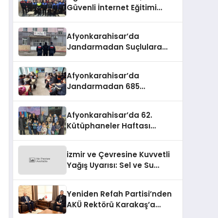
Güvenli İnternet Eğitimi
Verildi
Afyonkarahisar’da
Jandarmadan Suçlulara
Darbe: 1 Haftada 46 Şahıs
Yakalandı
Afyonkarahisar’da
Jandarmadan 685
Öğrenciye Trafik Eğitimi
Afyonkarahisar’da 62.
Kütüphaneler Haftası
Coşkuyla Başladı
izmir ve Çevresine Kuvvetli
Yağış Uyarısı: Sel ve Su
Baskınlarına Dikkat
Yeniden Refah Partisi’nden
AKÜ Rektörü Karakaş’a
Nezaket Ziyareti