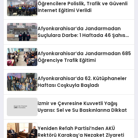
Öğrencilere Polislik, Trafik ve Güvenli
İnternet Eğitimi Verildi
Afyonkarahisar’da Jandarmadan
Suçlulara Darbe: 1 Haftada 46 Şahıs
Yakalandı
Afyonkarahisar’da Jandarmadan 685
Öğrenciye Trafik Eğitimi
Afyonkarahisar’da 62. Kütüphaneler
Haftası Coşkuyla Başladı
izmir ve Çevresine Kuvvetli Yağış
Uyarısı: Sel ve Su Baskınlarına Dikkat
Yeniden Refah Partisi’nden AKÜ
Rektörü Karakaş’a Nezaket Ziyareti