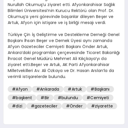
Nurullah Okumuş’u ziyaret etti. Afyonkarahisar Sağlık
Bilimleri Üniversitesi’nin Kurucu Rektörü olan Prof. Dr.
Okumuş’a yeni görevinde başarılar dileyen Beşer ve
Artuk, Afyon için istişare ve iş birliği mesajı verdi.
Türkiye Çin İş Geliştirme ve Destekleme Derneği Genel
Başkanı İhsan Beşer ve Dernek Üyesi aynı zamanda
Afyon Gazeteciler Cemiyeti Başkanı Önder Artuk,
Ankara’daki programları çerçevesinde Ticaret Bakanlığı
İhracat Genel Müdürü Mehmet Ali Kılıçkaya’yı da
ziyaret etti.Beşer ve Artuk, AK Parti Afyonkarahisar
Milletvekilleri Av. Ali Özkaya ve Dr. Hasan Arslan’la da
verimli istişarelerde bulundu.
#Afyon
#Ankarada
#Artuk
#Başkanı
#başkent
#Bir
#bulundu
#Cemiyeti
#dizi
#gazeteciler
#Önder
#ziyarette