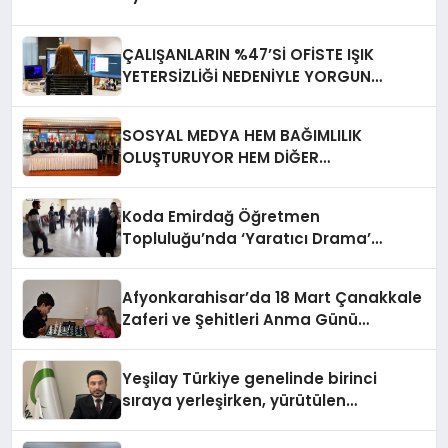
ÇALIŞANLARIN %47’Sİ OFİSTE IŞIK
YETERSİZLİĞİ NEDENİYLE YORGUN
HİSSEDİYOR
SOSYAL MEDYA HEM BAĞIMLILIK
OLUŞTURUYOR HEM DİĞER
BAĞIMLILIKLARA ZEMİN HAZIRLIYOR”
Koda Emirdağ Öğretmen
Topluluğu’nda ‘Yaratıcı Drama’
eğitimi gerçekleştirildi.
Afyonkarahisar’da 18 Mart Çanakkale
Zaferi ve Şehitleri Anma Günü
Satranç Turnuvası Sona Erdi
Yeşilay Türkiye genelinde birinci
sıraya yerleşirken, yürütülen
faaliyetlerle de Türkiye üçüncüsü
oldu.