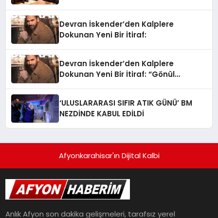
Devran İskender’den Kalplere
Dokunan Yeni Bir İtiraf:
Devran İskender’den Kalplere
Dokunan Yeni Bir İtiraf: “Gönül
Meselesi”
‘ULUSLARARASI SIFIR ATIK GÜNÜ’ BM
NEZDİNDE KABUL EDİLDİ
Afyonkarahisar'ın Dijital Kalbi
Anlık Afyon son dakika gelişmeleri, tarafsız yerel