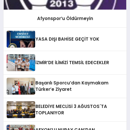
Afyonspor’u Öldürmeyin
YASA DIŞI BAHİSE GEÇİT YOK
İZMİR’DE İLİMİZİ TEMSİL EDECEKLER
Başarılı Sporcu’dan Kaymakam
Türker’e Ziyaret
BELEDİYE MECLİSİ 3 AĞUSTOS´TA
TOPLANIYOR
AFYON’LU NURAY CAN’DAN