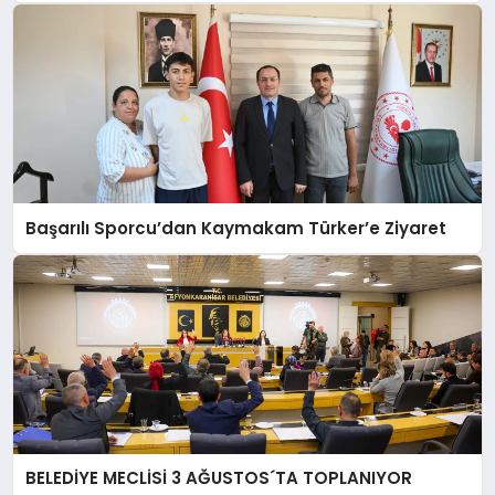
Başarılı Sporcu’dan Kaymakam Türker’e Ziyaret
BELEDİYE MECLİSİ 3 AĞUSTOS´TA TOPLANIYOR