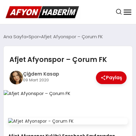
AFYON HABER
Ana Sayfa
Spor
Afjet Afyonspor – Çorum FK
Afjet Afyonspor – Çorum FK
GÜNDEM
Çiğdem Kasap
Paylaş
09 Mart 2020
BELEDIYELER
EKONOMI
DÜNYA