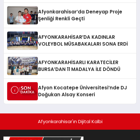
Afyonkarahisar’da Deneyap Proje
Şenliği Renkli Geçti
AFYONKARAHİSAR’DA KADINLAR
VOLEYBOL MÜSABAKALARI SONA ERDİ
AFYONKARAHİSARLI KARATECİLER
BURSA’DAN 11 MADALYA İLE DÖNDÜ
Afyon Kocatepe Üniversitesi’nde DJ
Doğukan Alsay Konseri
Afyonkarahisar'ın Dijital Kalbi