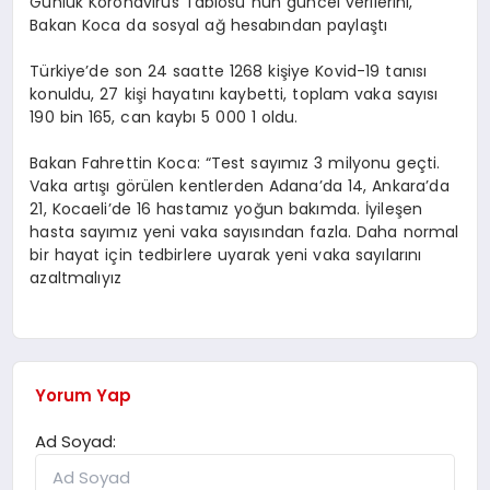
Günlük Koronavirüs Tablosu”nun güncel verilerini,
Bakan Koca da sosyal ağ hesabından paylaştı
SPOR
Türkiye’de son 24 saatte 1268 kişiye Kovid-19 tanısı
konuldu, 27 kişi hayatını kaybetti, toplam vaka sayısı
190 bin 165, can kaybı 5 000 1 oldu.
MAGAZIN
Bakan Fahrettin Koca: “Test sayımız 3 milyonu geçti.
Vaka artışı görülen kentlerden Adana’da 14, Ankara’da
SAĞLIK
21, Kocaeli’de 16 hastamız yoğun bakımda. İyileşen
hasta sayımız yeni vaka sayısından fazla. Daha normal
bir hayat için tedbirlere uyarak yeni vaka sayılarını
azaltmalıyız
TEKNOLOJI
Yorum Yap
Ad Soyad: