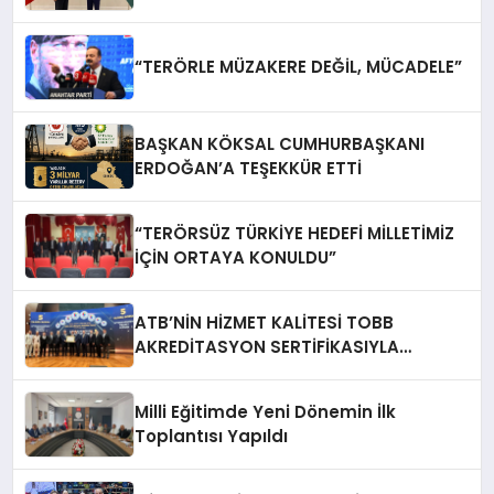
“TERÖRLE MÜZAKERE DEĞİL, MÜCADELE”
BAŞKAN KÖKSAL CUMHURBAŞKANI
ERDOĞAN’A TEŞEKKÜR ETTİ
“TERÖRSÜZ TÜRKİYE HEDEFİ MİLLETİMİZ
İÇİN ORTAYA KONULDU”
ATB’NİN HİZMET KALİTESİ TOBB
AKREDİTASYON SERTİFİKASIYLA
TESCİLLENDİ
Milli Eğitimde Yeni Dönemin İlk
Toplantısı Yapıldı