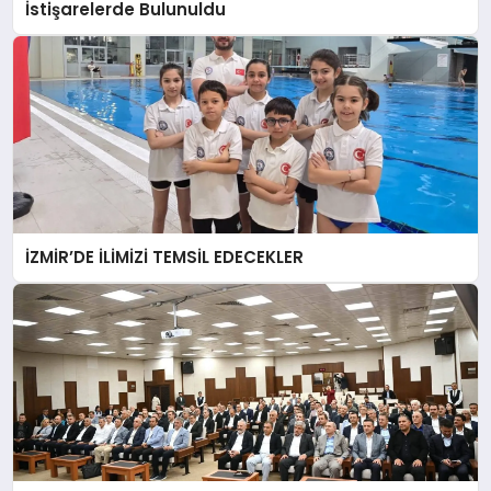
İstişarelerde Bulunuldu
İZMİR’DE İLİMİZİ TEMSİL EDECEKLER