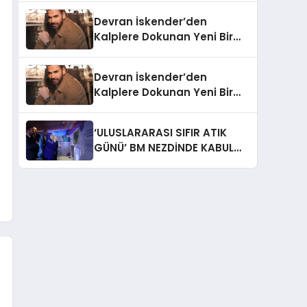
Devran İskender’den
Kalplere Dokunan Yeni Bir
İtiraf:
Devran İskender’den
Kalplere Dokunan Yeni Bir
İtiraf: “Gönül Meselesi”
‘ULUSLARARASI SIFIR ATIK
GÜNÜ’ BM NEZDİNDE KABUL
EDİLDİ