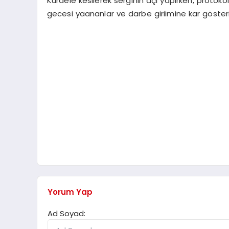
Kurdele kesilerek serginin açl yaplrken, protok
gecesi yaananlar ve darbe giriimine kar gösteri
Yorum Yap
Ad Soyad: