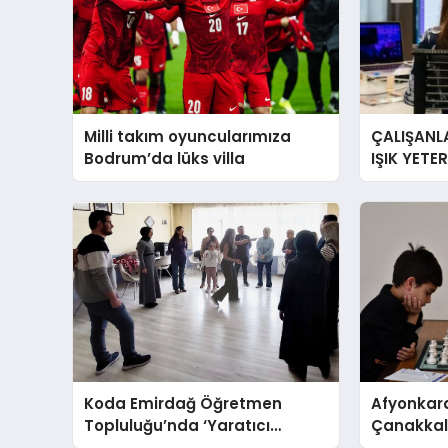
Milli takım oyuncularımıza
ÇALIŞANLA
Bodrum’da lüks villa
IŞIK YETE
YORGUN H
Koda Emirdağ Öğretmen
Afyonkara
Topluluğu’nda ‘Yaratıcı
Çanakkale
Drama’ eğitimi gerçekleştirildi.
Anma Gü