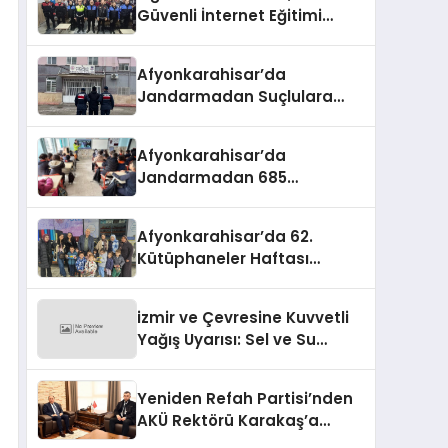
Güvenli İnternet Eğitimi
Verildi
Afyonkarahisar’da
Jandarmadan Suçlulara
Darbe: 1 Haftada 46 Şahıs
Yakalandı
Afyonkarahisar’da
Jandarmadan 685
Öğrenciye Trafik Eğitimi
Afyonkarahisar’da 62.
Kütüphaneler Haftası
Coşkuyla Başladı
izmir ve Çevresine Kuvvetli
Yağış Uyarısı: Sel ve Su
Baskınlarına Dikkat
Yeniden Refah Partisi’nden
AKÜ Rektörü Karakaş’a
Nezaket Ziyareti