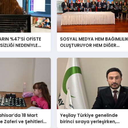
RIN %47’Sİ OFİSTE
SOSYAL MEDYA HEM BAĞIMLILI
RSİZLİĞİ NEDENİYLE
OLUŞTURUYOR HEM DİĞER
İSSEDİYOR
BAĞIMLILIKLARA ZEMİN
HAZIRLIYOR”
hisar’da 18 Mart
Yeşilay Türkiye genelinde
 Zaferi ve Şehitleri
birinci sıraya yerleşirken,
nü Satranç
yürütülen faaliyetlerle de