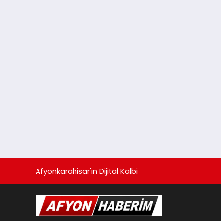
Turnuvası
Afyonkarahisar'ın Dijital Kalbi