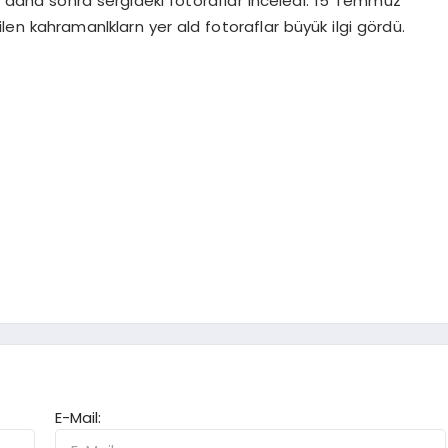
ol daha sonra sergideki fotoraflar inceledi. 15 Temmuz
len kahramanlklarn yer ald fotoraflar büyük ilgi gördü.
E-Mail: