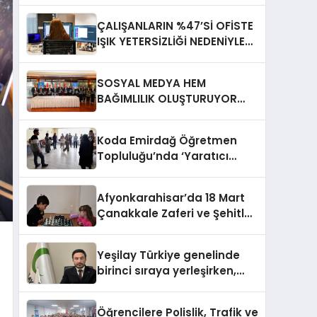
ÇALIŞANLARIN %47’Sİ OFİSTE
IŞIK YETERSİZLİĞİ NEDENİYLE
YORGUN HİSSEDİYOR
SOSYAL MEDYA HEM
BAĞIMLILIK OLUŞTURUYOR
HEM DİĞER BAĞIMLILIKLARA
ZEMİN HAZIRLIYOR”
Koda Emirdağ Öğretmen
Topluluğu’nda ‘Yaratıcı
Drama’ eğitimi
gerçekleştirildi.
Afyonkarahisar’da 18 Mart
Çanakkale Zaferi ve Şehitleri
Anma Günü Satranç
Turnuvası Sona Erdi
Yeşilay Türkiye genelinde
birinci sıraya yerleşirken,
yürütülen faaliyetlerle de
Türkiye üçüncüsü oldu.
Öğrencilere Polislik, Trafik ve