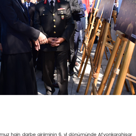
 hain darbe giriiminin 6. yl dönümünde Afyonkarahisar