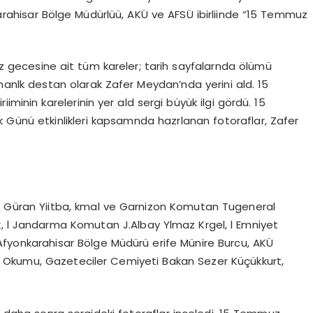
rahisar Bölge Müdürlüü, AKÜ ve AFSÜ ibirliinde “15 Temmuz
muz gecesine ait tüm kareler; tarih sayfalarnda ölümü
anlk destan olarak Zafer Meydan’nda yerini ald. 15
iminin karelerinin yer ald sergi büyük ilgi gördü. 15
ik Günü etkinlikleri kapsamnda hazrlanan fotoraflar, Zafer
bra Güran Yiitba, kmal ve Garnizon Komutan Tugeneral
l Jandarma Komutan J.Albay Ylmaz Krgel, l Emniyet
Afyonkarahisar Bölge Müdürü erife Münire Burcu, AKÜ
 Okumu, Gazeteciler Cemiyeti Bakan Sezer Küçükkurt,