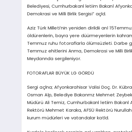
Belediyesi, Cumhurbakanl letiim Bakanl Afyonka
Demokrasi ve Milli Birlik Sergisi” açld.
Aziz Türk Milleti’nin yeniden dirildii anl 15Tem
öldürenlerin, bayra yere düürmeyenlerin kahram
Temmuz ruhu fotoraflarla ölümsüzleti. Darbe giri
Temmuz ehitlerini Anma, Demokrasi ve Milli Birl
Meydannda sergileniyor.
FOTORAFLAR BÜYÜK LG GÖRDÜ
Sergi açlna; Afyonkarahisar Valisi Doç. Dr. Kü
Osman Alp, Belediye Bakanmz Mehmet Zeybek, 
Müdürü Ali Temiz, Cumhurbakanl letiim Bakanl 
Rektörü Mehmet Karaka, AFSÜ Rektörü Nurullah
kurum müdürleri ve vatandalar katld.