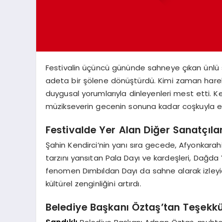
Festivalin üçüncü gününde sahneye çıkan ünlü
adeta bir şölene dönüştürdü. Kimi zaman hareket
duygusal yorumlarıyla dinleyenleri mest etti. Ke
müzikseverin gecenin sonuna kadar coşkuyla eş
Festivalde Yer Alan Diğer Sanatçıla
Şahin Kendirci’nin yanı sıra gecede, Afyonkara
tarzını yansıtan Pala Dayı ve kardeşleri, Dağd
fenomen Dımbıldan Dayı da sahne alarak izleyicil
kültürel zenginliğini artırdı.
Belediye Başkanı Öztaş’tan Teşekk