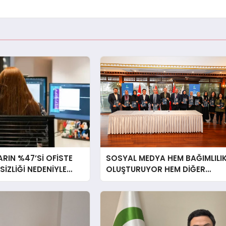
RIN %47’Sİ OFİSTE
SOSYAL MEDYA HEM BAĞIMLILI
RSİZLİĞİ NEDENİYLE
OLUŞTURUYOR HEM DİĞER
İSSEDİYOR
BAĞIMLILIKLARA ZEMİN
HAZIRLIYOR”