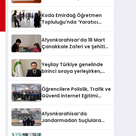
HEM DİĞER BAĞIMLILIKLARA
ZEMİN HAZIRLIYOR”
Koda Emirdağ Öğretmen
Topluluğu’nda ‘Yaratıcı
Drama’ eğitimi
gerçekleştirildi.
Afyonkarahisar’da 18 Mart
Çanakkale Zaferi ve Şehitleri
Anma Günü Satranç
Turnuvası Sona Erdi
Yeşilay Türkiye genelinde
birinci sıraya yerleşirken,
yürütülen faaliyetlerle de
Türkiye üçüncüsü oldu.
Öğrencilere Polislik, Trafik ve
Güvenli İnternet Eğitimi
Verildi
Afyonkarahisar’da
Jandarmadan Suçlulara
Darbe: 1 Haftada 46 Şahıs
Yakalandı