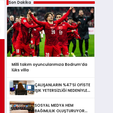
Son Dakika
Milli takım oyuncularımıza Bodrum’da
lüks villa
ÇALIŞANLARIN %47’Sİ OFİSTE
IŞIK YETERSİZLİĞİ NEDENİYLE
YORGUN HİSSEDİYOR
SOSYAL MEDYA HEM
BAĞIMLILIK OLUŞTURUYOR