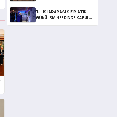
İtiraf: “Gönül Meselesi”
‘ULUSLARARASI SIFIR ATIK
GÜNÜ’ BM NEZDİNDE KABUL
EDİLDİ
K