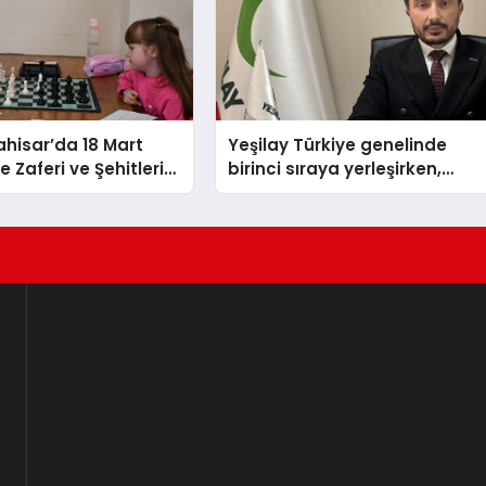
hisar’da 18 Mart
Yeşilay Türkiye genelinde
 Zaferi ve Şehitleri
birinci sıraya yerleşirken,
nü Satranç
yürütülen faaliyetlerle de
 Sona Erdi
Türkiye üçüncüsü oldu.