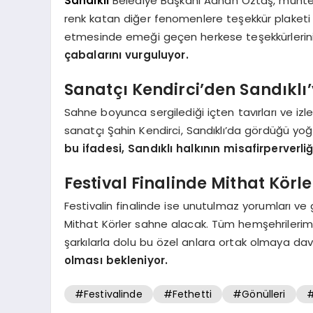
Sandıklı
Belediye Başkanı Adnan Öztaş, muhte
renk katan diğer fenomenlere teşekkür plaketi 
etmesinde emeği geçen herkese teşekkürlerini 
çabalarını vurguluyor.
Sanatçı Kendirci’den Sandıklı’
Sahne boyunca sergilediği içten tavırları ve izl
sanatçı Şahin Kendirci, Sandıklı’da gördüğü yo
bu ifadesi, Sandıklı halkının misafirperverliğ
Festival Finalinde Mithat Körle
Festivalin finalinde ise unutulmaz yorumları v
Mithat Körler sahne alacak. Tüm hemşehriler
şarkılarla dolu bu özel anlara ortak olmaya dav
olması bekleniyor.
#Festivalinde
#Fethetti
#Gönülleri
#