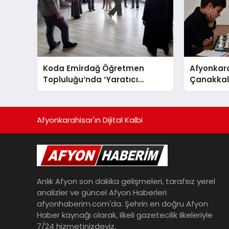
Koda Emirdağ Öğretmen
Afyonkara
Topluluğu’nda ‘Yaratıcı
Çanakkale
Drama’ eğitimi gerçekleştirildi.
Anma Gü
Turnuvası
Afyonkarahisar'ın Dijital Kalbi
Anlık Afyon son dakika gelişmeleri, tarafsız yerel
analizler ve güncel Afyon Haberleri
afyonhaberim.com'da. Şehrin en doğru Afyon
Haber kaynağı olarak, ilkeli gazetecilik ilkeleriyle
7/24 hizmetinizdeyiz.