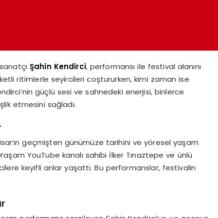
 sanatçı
Şahin
Kendirci
, performansı ile festival alanını
li ritimlerle seyircileri coştururken, kimi zaman ise
ndirci’nin güçlü sesi ve sahnedeki enerjisi, binlerce
lik etmesini sağladı.
r
hisar’ın geçmişten günümüze tarihini ve yöresel yaşam
a Yaşam YouTube kanalı sahibi İlker Tınaztepe ve ünlü
ere keyifli anlar yaşattı. Bu performanslar, festivalin
ür