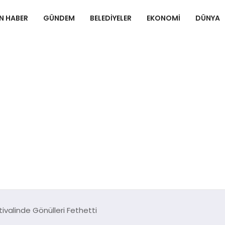
N HABER
GÜNDEM
BELEDIYELER
EKONOMI
DÜNYA
tivalinde Gönülleri Fethetti