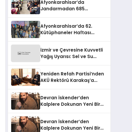
Afyonkarahisar’da
Jandarmadan 685
Öğrenciye Trafik Eğitimi
Afyonkarahisar’da 62.
Kütüphaneler Haftası
Coşkuyla Başladı
izmir ve Çevresine Kuvvetli
Yağış Uyarısı: Sel ve Su
Baskınlarına Dikkat
Yeniden Refah Partisi’nden
AKÜ Rektörü Karakaş’a
Nezaket Ziyareti
Devran İskender’den
Kalplere Dokunan Yeni Bir
İtiraf:
Devran İskender’den
Kalplere Dokunan Yeni Bir