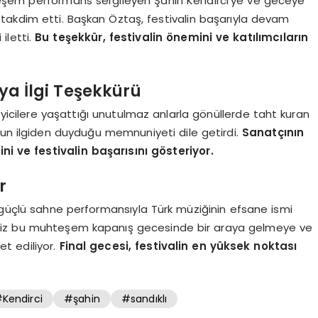
şem performans sergileyen Şahin Kendirci’ye ve geceye
takdim etti. Başkan Öztaş, festivalin başarıyla devam
iletti.
Bu teşekkür, festivalin önemini ve katılımcıların
ya İlgi Teşekkürü
eyicilere yaşattığı unutulmaz anlarla gönüllerde taht kuran
ğun ilgiden duyduğu memnuniyeti dile getirdi.
Sanatçının
ini ve festivalin başarısını gösteriyor.
r
e güçlü sahne performansıyla Türk müziğinin efsane ismi
imiz bu muhteşem kapanış gecesinde bir araya gelmeye ve
et ediliyor.
Final gecesi, festivalin en yüksek noktası
Kendirci
#şahin
#sandıklı