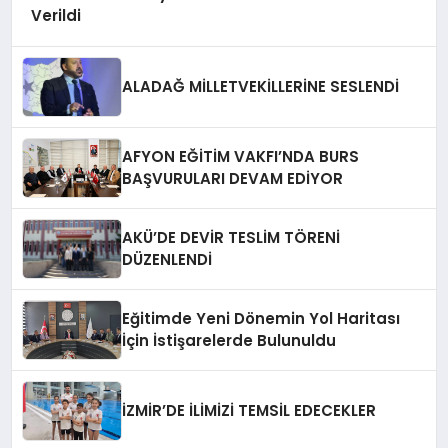
Verildi
ALADAĞ MİLLETVEKİLLERİNE SESLENDİ
AFYON EĞİTİM VAKFI’NDA BURS
BAŞVURULARI DEVAM EDİYOR
AKÜ’DE DEVİR TESLİM TÖRENİ
DÜZENLENDİ
Eğitimde Yeni Dönemin Yol Haritası
İçin İstişarelerde Bulunuldu
İZMİR’DE İLİMİZİ TEMSİL EDECEKLER