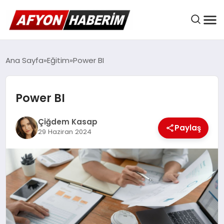
AFYON HABER
Ana Sayfa
Eğitim
Power BI
Power BI
GÜNDEM
Çiğdem Kasap
Paylaş
29 Haziran 2024
BELEDIYELER
EKONOMI
DÜNYA