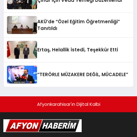
Çınar İçin Veda Yemeği Düzenlendi
AKÜ’de “Özel Eğitim Öğretmenliği”
Tanıtıldı
Ertaş, Helallik İstedi, Teşekkür Etti
“TERÖRLE MÜZAKERE DEĞİL, MÜCADELE”
Afyonkarahisar'ın Dijital Kalbi