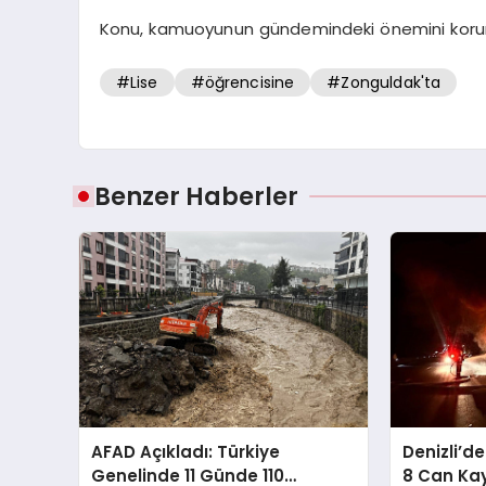
Konu, kamuoyunun gündemindeki önemini kor
#Lise
#öğrencisine
#Zonguldak'ta
Benzer Haberler
AFAD Açıkladı: Türkiye
Denizli’d
Genelinde 11 Günde 110
8 Can Kay