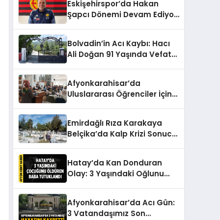
Eskişehirspor’da Hakan
Şapcı Dönemi Devam Ediyor:
Yeni Sezon İçin Anlaşma
Sağlandı
Bolvadin’in Acı Kaybı: Hacı
Ali Doğan 91 Yaşında Vefat
Etti
Afyonkarahisar’da
Uluslararası Öğrenciler İçin
Anlamlı Bayramlaşma
Etkinliği
Emirdağlı Rıza Karakaya
Belçika’da Kalp Krizi Sonucu
Hayatını Kaybetti
Hatay’da Kan Donduran
Olay: 3 Yaşındaki Oğlunu
Öldüren Baba Tutuklandı
Afyonkarahisar’da Acı Gün:
3 Vatandaşımız Son