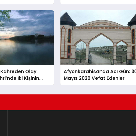
İçeriğin Gücü
 Kahreden Olay:
Afyonkarahisar’da Acı Gün: 3
i’nde İki Kişinin
Mayıs 2026 Vefat Edenler
edeni Bulundu