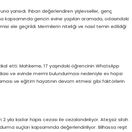
una yansıdı. İhbarı değerlendiren yişlevseller, genç
ma kapsamında gencin evine yapılan aramada, odasındaki
si ele geçirildi. Mermilerin niteliği ve nasıl temin edildiği
kal etti. Mahkeme, 17 yaşındaki öğrencinin WhatsApp
 iddiası ve evinde mermi bulundurması nedeniyle ev hapsi
ması ve eğitim hayatının devam etmesi gibi faktörlerin
yıla kadar hapis cezası ile cezalandırılıyor. Ateşsiz silah
urma suçları kapsamında değerlendiriliyor. Bilhassa reşit