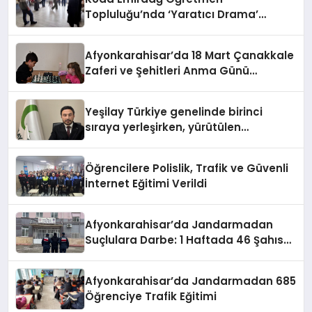
Topluluğu’nda ‘Yaratıcı Drama’
eğitimi gerçekleştirildi.
Afyonkarahisar’da 18 Mart Çanakkale
Zaferi ve Şehitleri Anma Günü
Satranç Turnuvası Sona Erdi
Yeşilay Türkiye genelinde birinci
sıraya yerleşirken, yürütülen
faaliyetlerle de Türkiye üçüncüsü
oldu.
Öğrencilere Polislik, Trafik ve Güvenli
İnternet Eğitimi Verildi
Afyonkarahisar’da Jandarmadan
Suçlulara Darbe: 1 Haftada 46 Şahıs
Yakalandı
Afyonkarahisar’da Jandarmadan 685
Öğrenciye Trafik Eğitimi