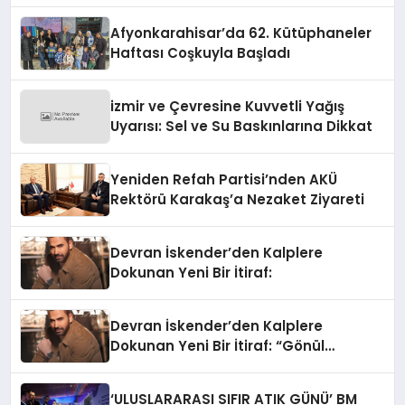
Afyonkarahisar’da 62. Kütüphaneler
Haftası Coşkuyla Başladı
izmir ve Çevresine Kuvvetli Yağış
Uyarısı: Sel ve Su Baskınlarına Dikkat
Yeniden Refah Partisi’nden AKÜ
Rektörü Karakaş’a Nezaket Ziyareti
Devran İskender’den Kalplere
Dokunan Yeni Bir İtiraf:
Devran İskender’den Kalplere
Dokunan Yeni Bir İtiraf: “Gönül
Meselesi”
‘ULUSLARARASI SIFIR ATIK GÜNÜ’ BM