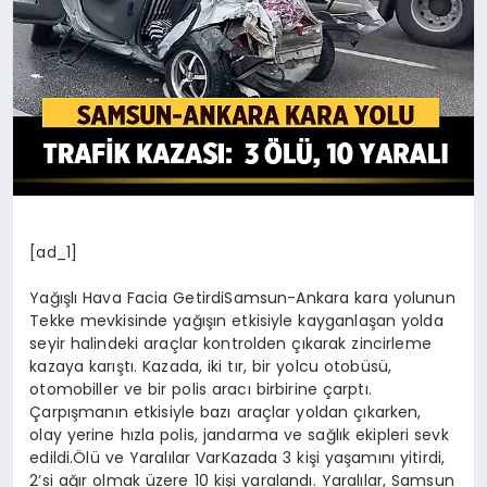
SPOR
MAGAZIN
SAĞLIK
[ad_1]
TEKNOLOJI
Yağışlı Hava Facia GetirdiSamsun-Ankara kara yolunun
Tekke mevkisinde yağışın etkisiyle kayganlaşan yolda
seyir halindeki araçlar kontrolden çıkarak zincirleme
kazaya karıştı. Kazada, iki tır, bir yolcu otobüsü,
otomobiller ve bir polis aracı birbirine çarptı.
Çarpışmanın etkisiyle bazı araçlar yoldan çıkarken,
olay yerine hızla polis, jandarma ve sağlık ekipleri sevk
edildi.Ölü ve Yaralılar VarKazada 3 kişi yaşamını yitirdi,
2’si ağır olmak üzere 10 kişi yaralandı. Yaralılar, Samsun