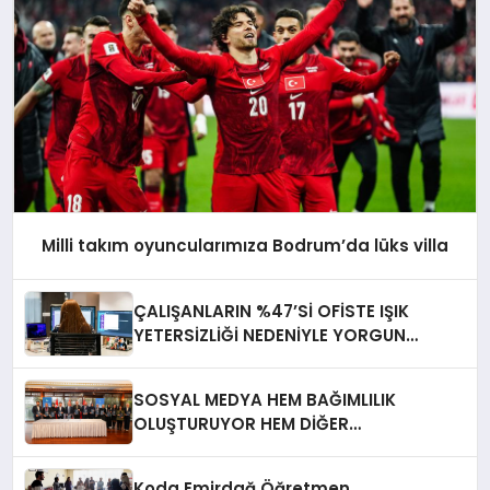
Milli takım oyuncularımıza Bodrum’da lüks villa
ÇALIŞANLARIN %47’Sİ OFİSTE IŞIK
YETERSİZLİĞİ NEDENİYLE YORGUN
HİSSEDİYOR
SOSYAL MEDYA HEM BAĞIMLILIK
OLUŞTURUYOR HEM DİĞER
BAĞIMLILIKLARA ZEMİN HAZIRLIYOR”
Koda Emirdağ Öğretmen