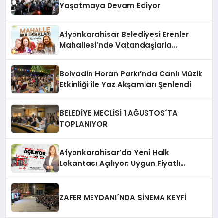
Yaşatmaya Devam Ediyor
Afyonkarahisar Belediyesi Erenler
Mahallesi’nde Vatandaşlarla
Buluşuyor
Bolvadin Horan Parkı’nda Canlı Müzik
Etkinliği ile Yaz Akşamları Şenlendi
BELEDİYE MECLİSİ 1 AĞUSTOS´TA
TOPLANIYOR
Afyonkarahisar’da Yeni Halk
Lokantası Açılıyor: Uygun Fiyatlı
Yemekler Geliyor!
ZAFER MEYDANI´NDA SİNEMA KEYFİ