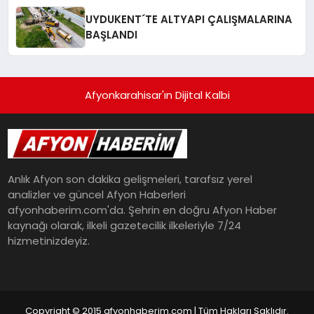
UYDUKENT´TE ALTYAPI ÇALIŞMALARINA
BAŞLANDI
Afyonkarahisar'ın Dijital Kalbi
Anlık Afyon son dakika gelişmeleri, tarafsız yerel
analizler ve güncel Afyon Haberleri
afyonhaberim.com'da. Şehrin en doğru Afyon Haber
kaynağı olarak, ilkeli gazetecilik ilkeleriyle 7/24
hizmetinizdeyiz.
Copyright © 2015 afyonhaberim.com | Tüm Hakları Saklıdır.