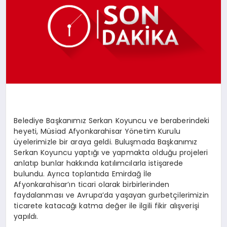
SPOR
MAGAZIN
SAĞLIK
Belediye Başkanımız Serkan Koyuncu ve beraberindeki
heyeti, Müsiad Afyonkarahisar Yönetim Kurulu
TEKNOLOJI
üyelerimizle bir araya geldi. Buluşmada Başkanımız
Serkan Koyuncu yaptığı ve yapmakta olduğu projeleri
anlatıp bunlar hakkında katılımcılarla istişarede
bulundu. Ayrıca toplantıda Emirdağ İle
Afyonkarahisar’ın ticari olarak birbirlerinden
faydalanması ve Avrupa’da yaşayan gurbetçilerimizin
ticarete katacağı katma değer ile ilgili fikir alışverişi
yapıldı.