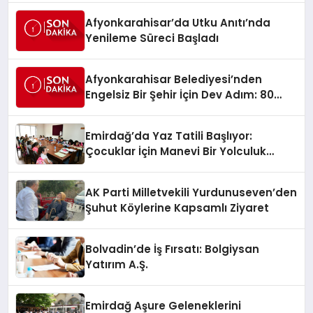
Afyonkarahisar’da Utku Anıtı’nda
Yenileme Süreci Başladı
Afyonkarahisar Belediyesi’nden
Engelsiz Bir Şehir İçin Dev Adım: 80
Akülü Sandalye Teslim Edildi
Emirdağ’da Yaz Tatili Başlıyor:
Çocuklar İçin Manevi Bir Yolculuk
Fırsatı
AK Parti Milletvekili Yurdunuseven’den
Şuhut Köylerine Kapsamlı Ziyaret
Bolvadin’de İş Fırsatı: Bolgiysan
Yatırım A.Ş.
Emirdağ Aşure Geleneklerini