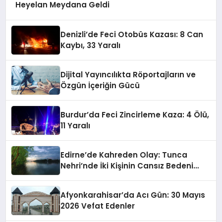
Heyelan Meydana Geldi
Denizli’de Feci Otobüs Kazası: 8 Can
Kaybı, 33 Yaralı
Dijital Yayıncılıkta Röportajların ve
Özgün İçeriğin Gücü
Burdur’da Feci Zincirleme Kaza: 4 Ölü,
11 Yaralı
Edirne’de Kahreden Olay: Tunca
Nehri’nde İki Kişinin Cansız Bedeni
Bulundu
Afyonkarahisar’da Acı Gün: 30 Mayıs
2026 Vefat Edenler