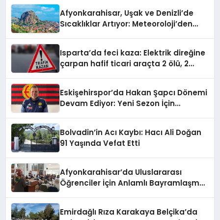
Afyonkarahisar, Uşak ve Denizli’de
Sıcaklıklar Artıyor: Meteoroloji’den
Yeni Hava Durumu Raporu
Isparta’da feci kaza: Elektrik direğine
çarpan hafif ticari araçta 2 ölü, 2
yaralı
Eskişehirspor’da Hakan Şapcı Dönemi
Devam Ediyor: Yeni Sezon İçin
Anlaşma Sağlandı
Bolvadin’in Acı Kaybı: Hacı Ali Doğan
91 Yaşında Vefat Etti
Afyonkarahisar’da Uluslararası
Öğrenciler İçin Anlamlı Bayramlaşma
Etkinliği
Emirdağlı Rıza Karakaya Belçika’da