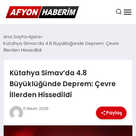
AFYON HABER
Ana Sayfa
Ajans
Kütahya Simav’da 4.8 Büyüklüğünde Deprem: Çevre
İllerden Hissedildi
GÜNDEM
Kütahya Simav’da 4.8
BELEDIYELER
Büyüklüğünde Deprem: Çevre
İllerden Hissedildi
EKONOMI
11 Nisan 2026
Paylaş
DÜNYA