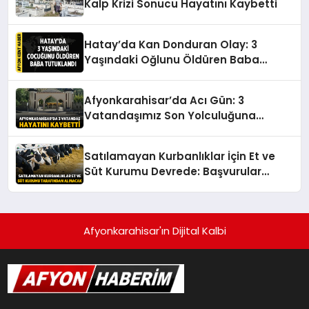
Kalp Krizi Sonucu Hayatını Kaybetti
Hatay’da Kan Donduran Olay: 3
Yaşındaki Oğlunu Öldüren Baba
Tutuklandı
Afyonkarahisar’da Acı Gün: 3
Vatandaşımız Son Yolculuğuna
Uğurlanıyor
Satılamayan Kurbanlıklar İçin Et ve
Süt Kurumu Devrede: Başvurular
Başlıyor
Afyonkarahisar'ın Dijital Kalbi