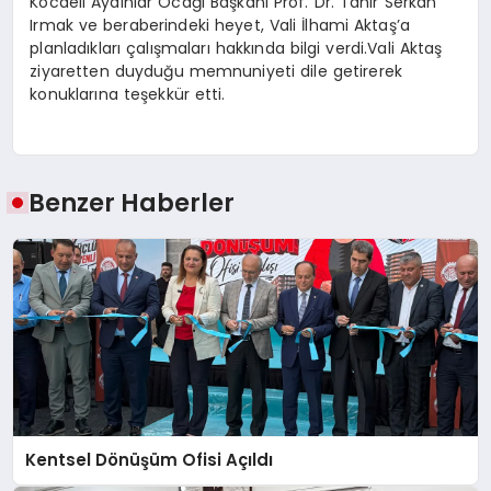
Kocaeli Aydınlar Ocağı Başkanı Prof. Dr. Tahir Serkan
Irmak ve beraberindeki heyet, Vali İlhami Aktaş’a
SPOR
planladıkları çalışmaları hakkında bilgi verdi.Vali Aktaş
ziyaretten duyduğu memnuniyeti dile getirerek
konuklarına teşekkür etti.
MAGAZIN
Benzer Haberler
SAĞLIK
TEKNOLOJI
Kentsel Dönüşüm Ofisi Açıldı