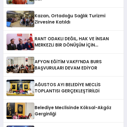
Kazan, Ortadoğu Sağlık Turizmi
Zirvesine Katıldı
RANT ODAKLI DEĞIL, HAK VE İNSAN
MERKEZLi BiR DÖNÜŞÜM İÇiN
AFYONKARAHiSAR’IN YANINDAYIZ!
AFYON EĞİTİM VAKFI’NDA BURS
BAŞVURULARI DEVAM EDİYOR
AĞUSTOS AYI BELEDİYE MECLİS
TOPLANTISI GERÇEKLEŞTİRİLDİ
Belediye Meclisinde Köksal-Akgöz
Gerginliği