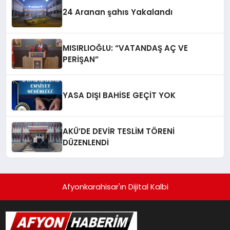
24 Aranan şahıs Yakalandı
MISIRLIOĞLU: “VATANDAŞ AÇ VE
PERİŞAN”
YASA DIŞI BAHİSE GEÇİT YOK
AKÜ’DE DEVİR TESLİM TÖRENİ
DÜZENLENDİ
Afyonkarahisar'ın Dijital Kalbi