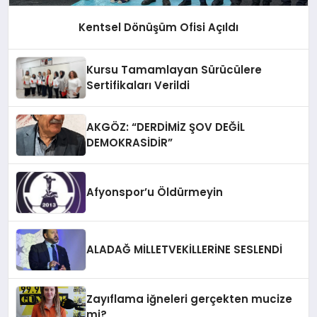
Kentsel Dönüşüm Ofisi Açıldı
Kursu Tamamlayan Sürücülere
Sertifikaları Verildi
AKGÖZ: “DERDİMİZ ŞOV DEĞİL
DEMOKRASİDİR”
Afyonspor’u Öldürmeyin
ALADAĞ MİLLETVEKİLLERİNE SESLENDİ
Zayıflama iğneleri gerçekten mucize
mi?