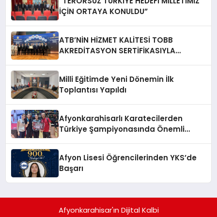
“TERÖRSÜZ TÜRKİYE HEDEFİ MİLLETİMİZ
İÇİN ORTAYA KONULDU”
ATB’NİN HİZMET KALİTESİ TOBB
AKREDİTASYON SERTİFİKASIYLA
TESCİLLENDİ
Milli Eğitimde Yeni Dönemin İlk
Toplantısı Yapıldı
Afyonkarahisarlı Karatecilerden
Türkiye Şampiyonasında Önemli
Başarı
Afyon Lisesi Öğrencilerinden YKS’de
Başarı
Afyonkarahisar'ın Dijital Kalbi