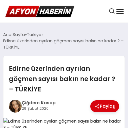
AFYON HABER
Ana Sayfa
Türkiye
Edirne üzerinden ayrılan göçmen sayısı bakın ne kadar ? –
TÜRKİYE
GÜNDEM
Edirne üzerinden ayrılan
BELEDIYELER
göçmen sayısı bakın ne kadar ?
– TÜRKİYE
EKONOMI
Çiğdem Kasap
Paylaş
29 Şubat 2020
DÜNYA