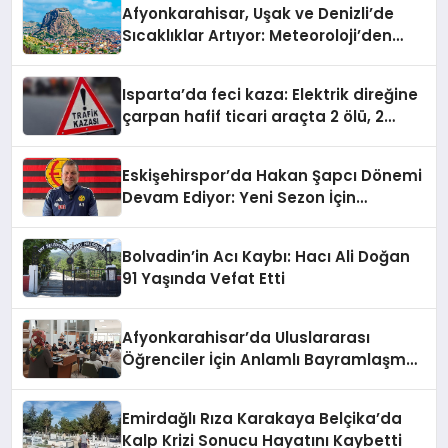
Afyonkarahisar, Uşak ve Denizli’de
Sıcaklıklar Artıyor: Meteoroloji’den
Yeni Hava Durumu Raporu
Isparta’da feci kaza: Elektrik direğine
çarpan hafif ticari araçta 2 ölü, 2
yaralı
Eskişehirspor’da Hakan Şapcı Dönemi
Devam Ediyor: Yeni Sezon İçin
Anlaşma Sağlandı
Bolvadin’in Acı Kaybı: Hacı Ali Doğan
91 Yaşında Vefat Etti
Afyonkarahisar’da Uluslararası
Öğrenciler İçin Anlamlı Bayramlaşma
Etkinliği
Emirdağlı Rıza Karakaya Belçika’da
Kalp Krizi Sonucu Hayatını Kaybetti