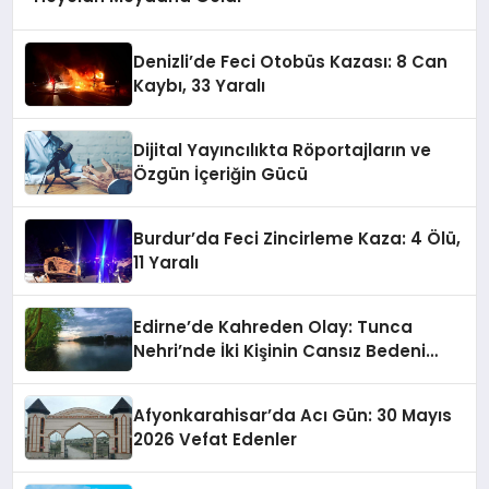
Denizli’de Feci Otobüs Kazası: 8 Can
Kaybı, 33 Yaralı
Dijital Yayıncılıkta Röportajların ve
Özgün İçeriğin Gücü
Burdur’da Feci Zincirleme Kaza: 4 Ölü,
11 Yaralı
Edirne’de Kahreden Olay: Tunca
Nehri’nde İki Kişinin Cansız Bedeni
Bulundu
Afyonkarahisar’da Acı Gün: 30 Mayıs
2026 Vefat Edenler