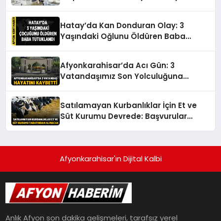
Hatay’da Kan Donduran Olay: 3
Yaşındaki Oğlunu Öldüren Baba
Tutuklandı
Afyonkarahisar’da Acı Gün: 3
Vatandaşımız Son Yolculuğuna
Uğurlanıyor
Satılamayan Kurbanlıklar İçin Et ve
Süt Kurumu Devrede: Başvurular
Başlıyor
Afyonkarahisar'ın Dijital Kalbi
Anlık Afyon son dakika gelişmeleri, tarafsız yerel