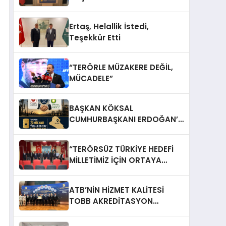
Ertaş, Helallik İstedi,
Teşekkür Etti
“TERÖRLE MÜZAKERE DEĞİL,
MÜCADELE”
BAŞKAN KÖKSAL
CUMHURBAŞKANI ERDOĞAN’A
TEŞEKKÜR ETTİ
“TERÖRSÜZ TÜRKİYE HEDEFİ
MİLLETİMİZ İÇİN ORTAYA
KONULDU”
ATB’NİN HİZMET KALİTESİ
TOBB AKREDİTASYON
SERTİFİKASIYLA TESCİLLENDİ