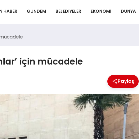
N HABER
GÜNDEM
BELEDIYELER
EKONOMI
DÜNYA
in mücadele
nlar’ için mücadele
Paylaş