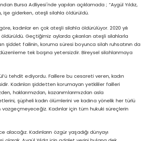
ından Bursa Adliyesi'nde yapılan açıklamada ; “Aygül Yıldız,
e giderken, ateşli silahla öldürüldü.
öre, kadınlar en çok ateşli silahla öldürülüyor. 2020 yılı
 öldürüldü. Geçtiğimiz aylarda çıkarılan ateşli silahlarla
an şiddet failinin, koruma süresi boyunca silah ruhsatının da
u düzenleme tek başına yetersizdir. Bireysel silahlanmaya
l’ü tehdit ediyordu. Faillere bu cesareti veren, kadın
dir. Kadınları şiddetten korumayan yetkililer failleri
zden, haklarımızdan, kazanımlarımızdan asla
ini, şüpheli kadın ölümlerini ve kadına yönelik her türlü
 vazgeçmeyeceğiz. Kadınlar için tüm hukuki süreçlerin
rce alacağız. Kadınların özgür yaşadığı dünyayı
olarak, Aygül Yıldız için adalet yerini bulana dek