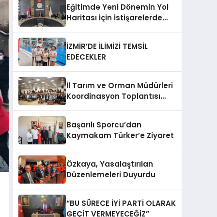
Eğitimde Yeni Dönemin Yol
Haritası İçin İstişarelerde
Bulunuldu
İZMİR’DE İLİMİZİ TEMSİL
EDECEKLER
İl Tarım ve Orman Müdürleri
Koordinasyon Toplantısı
Düzenlendi
Başarılı Sporcu’dan
Kaymakam Türker’e Ziyaret
Özkaya, Yasalaştırılan
Düzenlemeleri Duyurdu
“BU SÜRECE İYİ PARTİ OLARAK
GEÇİT VERMEYECEĞİZ”