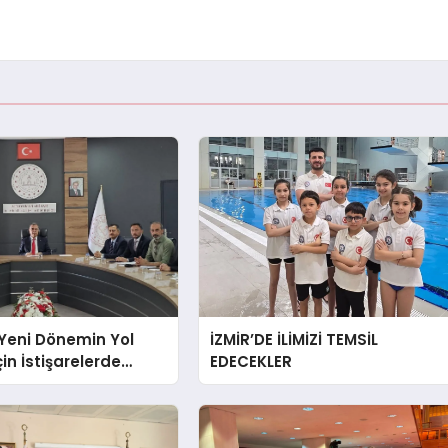
Yeni Dönemin Yol
İZMİR’DE İLİMİZİ TEMSİL
çin İstişarelerde
EDECEKLER
u