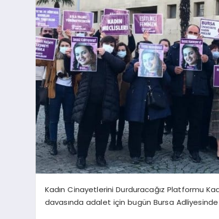
Kadın Cinayetlerini Durduracağız Platformu Kadın
davasında adalet için bugün Bursa Adliyesinde