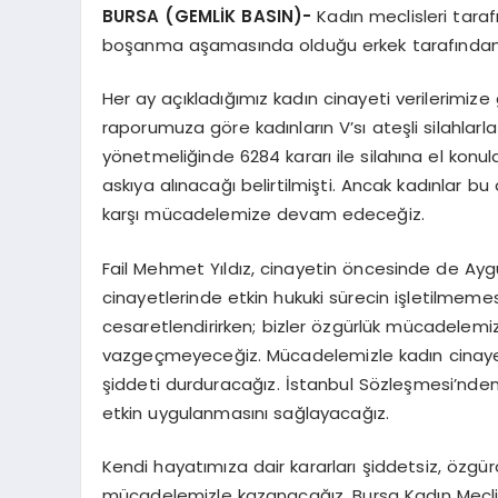
BURSA (GEMLİK BASIN)-
Kadın meclisleri taraf
boşanma aşamasında olduğu erkek tarafından, iş
Her ay açıkladığımız kadın cinayeti verilerimize g
raporumuza göre kadınların V’sı ateşli silahlarla
yönetmeliğinde 6284 kararı ile silahına el konul
askıya alınacağı belirtilmişti. Ancak kadınlar b
karşı mücadelemize devam edeceğiz.
Fail Mehmet Yıldız, cinayetin öncesinde de Aygü
cinayetlerinde etkin hukuki sürecin işletilmemesi
cesaretlendirirken; bizler özgürlük mücadelemi
vazgeçmeyeceğiz. Mücadelemizle kadın cinayetler
şiddeti durduracağız. İstanbul Sözleşmesi’nden
etkin uygulanmasını sağlayacağız.
Kendi hayatımıza dair kararları şiddetsiz, özgü
mücadelemizle kazanacağız. Bursa Kadın Meclisi 