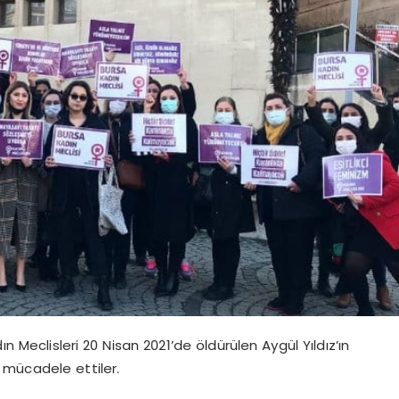
 Meclisleri 20 Nisan 2021’de öldürülen Aygül Yıldız’ın
 mücadele ettiler.