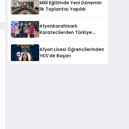
Milli Eğitimde Yeni Dönemin
İlk Toplantısı Yapıldı
Afyonkarahisarlı
Karatecilerden Türkiye
Şampiyonasında Önemli
Başarı
Afyon Lisesi Öğrencilerinden
YKS’de Başarı