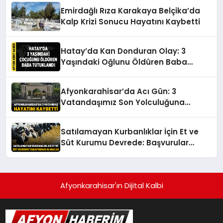
Emirdağlı Rıza Karakaya Belçika’da
Kalp Krizi Sonucu Hayatını Kaybetti
Hatay’da Kan Donduran Olay: 3
Yaşındaki Oğlunu Öldüren Baba
Tutuklandı
Afyonkarahisar’da Acı Gün: 3
Vatandaşımız Son Yolculuğuna
Uğurlanıyor
Satılamayan Kurbanlıklar İçin Et ve
Süt Kurumu Devrede: Başvurular
Başlıyor
Afyonkarahisar'ın Dijital Kalbi