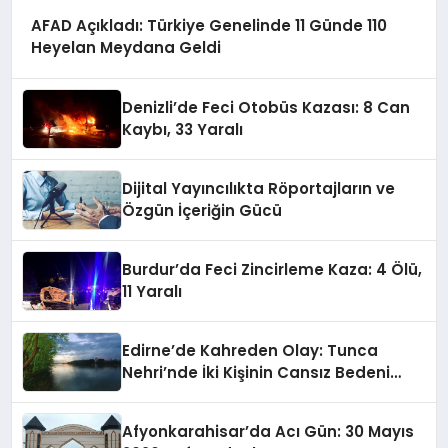
AFAD Açıkladı: Türkiye Genelinde 11 Günde 110
Heyelan Meydana Geldi
Denizli’de Feci Otobüs Kazası: 8 Can
Kaybı, 33 Yaralı
Dijital Yayıncılıkta Röportajların ve
Özgün İçeriğin Gücü
Burdur’da Feci Zincirleme Kaza: 4 Ölü,
11 Yaralı
Edirne’de Kahreden Olay: Tunca
Nehri’nde İki Kişinin Cansız Bedeni
Bulundu
Afyonkarahisar’da Acı Gün: 30 Mayıs