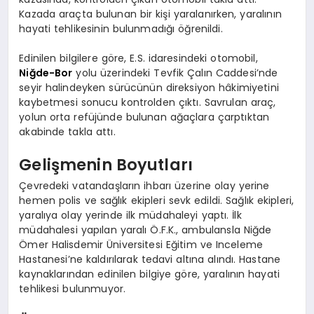
Kazada araçta bulunan bir kişi yaralanırken, yaralının
hayati tehlikesinin bulunmadığı öğrenildi.
Edinilen bilgilere göre, E.S. idaresindeki otomobil,
Niğde-Bor
yolu üzerindeki Tevfik Çalın Caddesi’nde
seyir halindeyken sürücünün direksiyon hâkimiyetini
kaybetmesi sonucu kontrolden çıktı. Savrulan araç,
yolun orta refüjünde bulunan ağaçlara çarptıktan
akabinde takla attı.
Gelişmenin Boyutları
Çevredeki vatandaşların ihbarı üzerine olay yerine
hemen polis ve sağlık ekipleri sevk edildi. Sağlık ekipleri,
yaralıya olay yerinde ilk müdahaleyi yaptı. İlk
müdahalesi yapılan yaralı Ö.F.K., ambulansla Niğde
Ömer Halisdemir Üniversitesi Eğitim ve Inceleme
Hastanesi’ne kaldırılarak tedavi altına alındı. Hastane
kaynaklarından edinilen bilgiye göre, yaralının hayati
tehlikesi bulunmuyor.