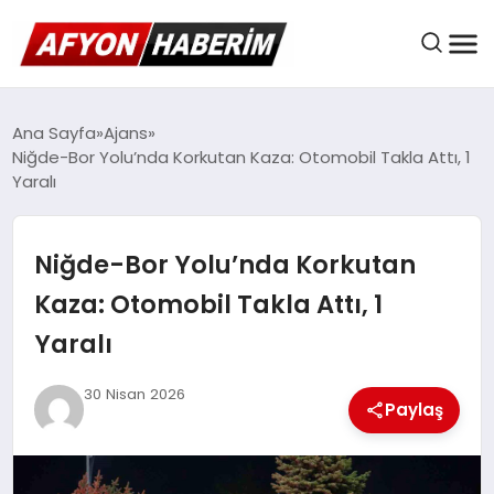
AFYON HABER
Ana Sayfa
Ajans
Niğde-Bor Yolu’nda Korkutan Kaza: Otomobil Takla Attı, 1
Yaralı
GÜNDEM
Niğde-Bor Yolu’nda Korkutan
BELEDIYELER
Kaza: Otomobil Takla Attı, 1
Yaralı
EKONOMI
30 Nisan 2026
Paylaş
DÜNYA