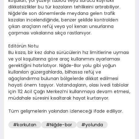
koşulları, yol yüzeyi tablou veya sürücü kaynaklı
dikkatsizlikler bu tür kazaların tehlikeini artırabiliyor.
Niğde’de son dönemlerde meydana gelen trafik
kazaları incelendiğinde, benzer şekilde kontrolden
çıkan araçların refüj veya yol kenarı unsurlarına
çarpması vakalarına sıkça rastlanıyor.
Editörün Notu
Bu kaza, bir kez daha sürücülerin hız limitlerine uyması
ve yol koşullarına göre araç kullanımını ayarlaması
gerektiğini hatırlatıyor. Niğde-Bor yolu gibi yoğun
kullanılan güzergahlarda, bilhassa refüj ve
ağaçlandırma bulunan bölgelerde dikkat edilmesi
hayati önem taşıyor. Vatandaşların, olası ivedi tablolar
için 112 Acil Çağrı Merkezi’ni kullanmaya devam etmesi,
müdahale süresini kısaltarak hayat kurtarıyor.
Tüm gelişmelerin yakından izleneceği ifade ediliyor.
#korkutan
#Niğde-bor
#yolunda