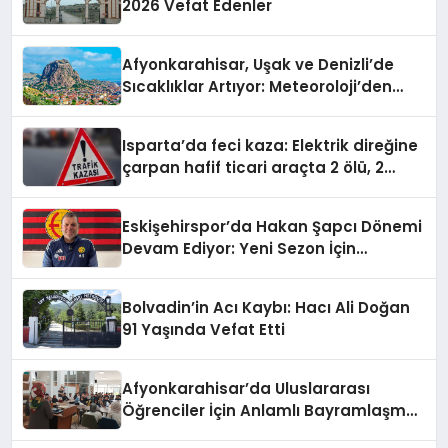
2026 Vefat Edenler
Afyonkarahisar, Uşak ve Denizli’de
Sıcaklıklar Artıyor: Meteoroloji’den
Yeni Hava Durumu Raporu
Isparta’da feci kaza: Elektrik direğine
çarpan hafif ticari araçta 2 ölü, 2
yaralı
Eskişehirspor’da Hakan Şapcı Dönemi
Devam Ediyor: Yeni Sezon İçin
Anlaşma Sağlandı
Bolvadin’in Acı Kaybı: Hacı Ali Doğan
91 Yaşında Vefat Etti
Afyonkarahisar’da Uluslararası
Öğrenciler İçin Anlamlı Bayramlaşma
Etkinliği