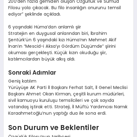
200’den fazla gemiden oluşan Özgürlük ve Sumud
Filosu yola çıkacak. Bu filo insanlığın onurunu temsil
ediyor” şeklinde açıkladı.
6 yaşındaki Hüma’dan anlamlı şiir
Stratejiın en duygusal anlarından biri, İbrahim
Şentürk’ün 6 yaşındaki kızı Hüma’nın Mehmet Akif
İnan’ın “Mescid-i Aksa’yı Gördüm Düşümde” şiirini
okuması gerçekleşti. Küçük kızın okuduğu şiir,
katılımcılardan büyük alkış aldı.
Sonraki Adımlar
Geniş katılım
Yürüyüşe AK Parti İl Başkanı Ferhat Salt, İl Genel Meclisi
Başkanı Ahmet Okan Kirman, çeşitli kurum müdürleri,
sivil kamuoyu kuruluşu temsilcileri ve çok sayıda
vatandaş iştirak etti. Strateji, İl Müftü Yardımcısı Namık
Karaahmetoğlu’nun yaptığı dua ile sona erdi.
Son Durum ve Beklentiler
Özgürlük Filosu’nun tarihçesi