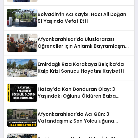
Anlaşma Sağlandı
Bolvadin’in Acı Kaybı: Hacı Ali Doğan
91 Yaşında Vefat Etti
Afyonkarahisar’da Uluslararası
Öğrenciler İçin Anlamlı Bayramlaşma
Etkinliği
Emirdağlı Rıza Karakaya Belçika’da
Kalp Krizi Sonucu Hayatını Kaybetti
Hatay’da Kan Donduran Olay: 3
Yaşındaki Oğlunu Öldüren Baba
Tutuklandı
Afyonkarahisar’da Acı Gün: 3
Vatandaşımız Son Yolculuğuna
Uğurlanıyor