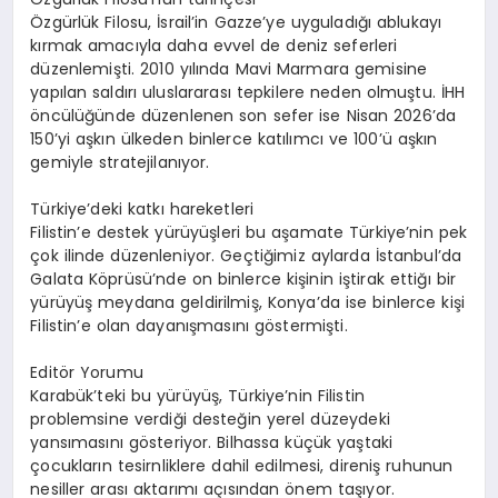
Özgürlük Filosu, İsrail’in Gazze’ye uyguladığı ablukayı
kırmak amacıyla daha evvel de deniz seferleri
düzenlemişti. 2010 yılında Mavi Marmara gemisine
yapılan saldırı uluslararası tepkilere neden olmuştu. İHH
öncülüğünde düzenlenen son sefer ise Nisan 2026’da
150’yi aşkın ülkeden binlerce katılımcı ve 100’ü aşkın
gemiyle stratejilanıyor.
Türkiye’deki katkı hareketleri
Filistin’e destek yürüyüşleri bu aşamate Türkiye’nin pek
çok ilinde düzenleniyor. Geçtiğimiz aylarda İstanbul’da
Galata Köprüsü’nde on binlerce kişinin iştirak ettiğı bir
yürüyüş meydana geldirilmiş, Konya’da ise binlerce kişi
Filistin’e olan dayanışmasını göstermişti.
Editör Yorumu
Karabük’teki bu yürüyüş, Türkiye’nin Filistin
problemsine verdiği desteğin yerel düzeydeki
yansımasını gösteriyor. Bilhassa küçük yaştaki
çocukların tesirnliklere dahil edilmesi, direniş ruhunun
nesiller arası aktarımı açısından önem taşıyor.