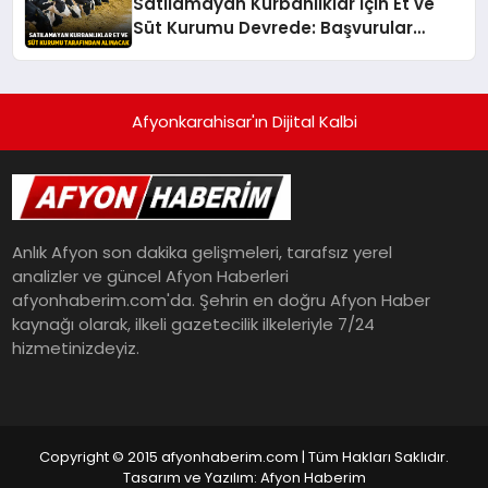
Satılamayan Kurbanlıklar İçin Et ve
Süt Kurumu Devrede: Başvurular
Başlıyor
Afyonkarahisar'ın Dijital Kalbi
Anlık Afyon son dakika gelişmeleri, tarafsız yerel
analizler ve güncel Afyon Haberleri
afyonhaberim.com'da. Şehrin en doğru Afyon Haber
kaynağı olarak, ilkeli gazetecilik ilkeleriyle 7/24
hizmetinizdeyiz.
Copyright © 2015 afyonhaberim.com | Tüm Hakları Saklıdır.
Tasarım ve Yazılım: Afyon Haberim