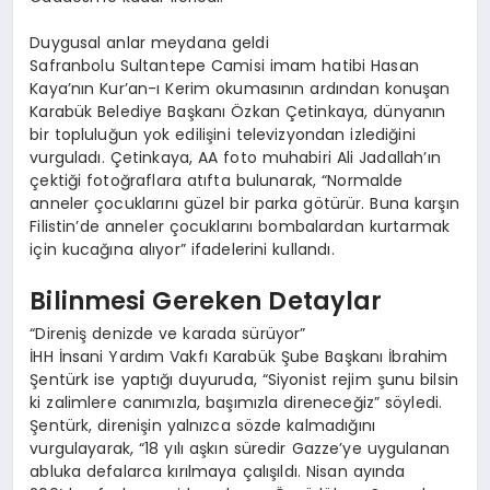
Duygusal anlar meydana geldi
Safranbolu Sultantepe Camisi imam hatibi Hasan
Kaya’nın Kur’an-ı Kerim okumasının ardından konuşan
Karabük Belediye Başkanı Özkan Çetinkaya, dünyanın
bir topluluğun yok edilişini televizyondan izlediğini
vurguladı. Çetinkaya, AA foto muhabiri Ali Jadallah’ın
çektiği fotoğraflara atıfta bulunarak, “Normalde
anneler çocuklarını güzel bir parka götürür. Buna karşın
Filistin’de anneler çocuklarını bombalardan kurtarmak
için kucağına alıyor” ifadelerini kullandı.
Bilinmesi Gereken Detaylar
“Direniş denizde ve karada sürüyor”
İHH İnsani Yardım Vakfı Karabük Şube Başkanı İbrahim
Şentürk ise yaptığı duyuruda, “Siyonist rejim şunu bilsin
ki zalimlere canımızla, başımızla direneceğiz” söyledi.
Şentürk, direnişin yalnızca sözde kalmadığını
vurgulayarak, “18 yılı aşkın süredir Gazze’ye uygulanan
abluka defalarca kırılmaya çalışıldı. Nisan ayında