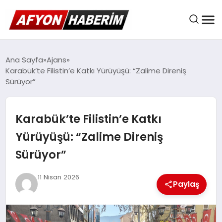
AFYON HABER
Ana Sayfa
Ajans
Karabük’te Filistin’e Katkı Yürüyüşü: “Zalime Direniş
Sürüyor”
GÜNDEM
Karabük’te Filistin’e Katkı
BELEDIYELER
Yürüyüşü: “Zalime Direniş
Sürüyor”
EKONOMI
11 Nisan 2026
Paylaş
DÜNYA