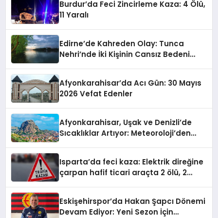
Burdur’da Feci Zincirleme Kaza: 4 Ölü,
11 Yaralı
Edirne’de Kahreden Olay: Tunca
Nehri’nde İki Kişinin Cansız Bedeni
Bulundu
Afyonkarahisar’da Acı Gün: 30 Mayıs
2026 Vefat Edenler
Afyonkarahisar, Uşak ve Denizli’de
Sıcaklıklar Artıyor: Meteoroloji’den
Yeni Hava Durumu Raporu
Isparta’da feci kaza: Elektrik direğine
çarpan hafif ticari araçta 2 ölü, 2
yaralı
Eskişehirspor’da Hakan Şapcı Dönemi
Devam Ediyor: Yeni Sezon İçin