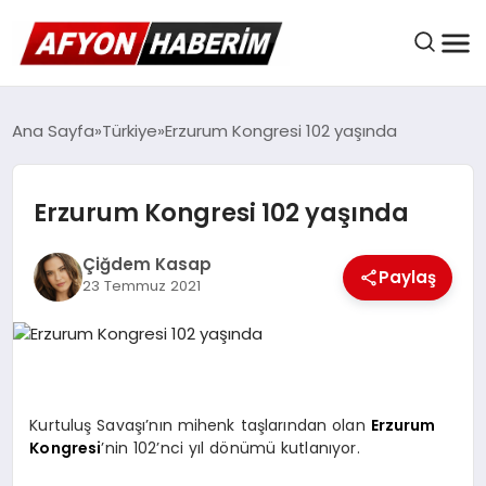
AFYON HABER
Ana Sayfa
Türkiye
Erzurum Kongresi 102 yaşında
Erzurum Kongresi 102 yaşında
GÜNDEM
Çiğdem Kasap
Paylaş
23 Temmuz 2021
BELEDIYELER
EKONOMI
Kurtuluş Savaşı’nın mihenk taşlarından olan
Erzurum
Kongresi
’nin 102’nci yıl dönümü kutlanıyor.
DÜNYA