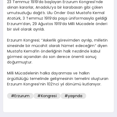
23 Temmuz 1919’da başlayan Erzurum Kongresi’nde
alınan kararlar, Anadolu’ya bir karabasan gibi çöken
SPOR
umutsuzluğu dağıttı. Ulu Önder Gazi Mustafa Kemal
Atatürk, 3 Temmuz 1919’da paşa üniformasıyla geldiği
Erzurum’dan, 29 Ağustos 1919’da Milli Mücadele önderi
bir sivil olarak ayrıldı.
MAGAZIN
Erzurum Kongresi; “Askerlik görevimden ayrılıp, milletin
sinesinde bir mücahit olarak hizmet edeceğim” diyen
SAĞLIK
Mustafa Kemal’in önderliğinin halk nezdinde kabul
görmesi açısından da son derece önemli sonuç
doğurmuştur.
TEKNOLOJI
Milli Mücadelenin halka dayanması ve halkın
örgütlülüğü temelinde gelişmesinin temelini oluşturan
Erzurum Kongresi’nin 102’nci yıl dönümü kutlanıyor.
#Erzurum
#Kongresi
#yaşında