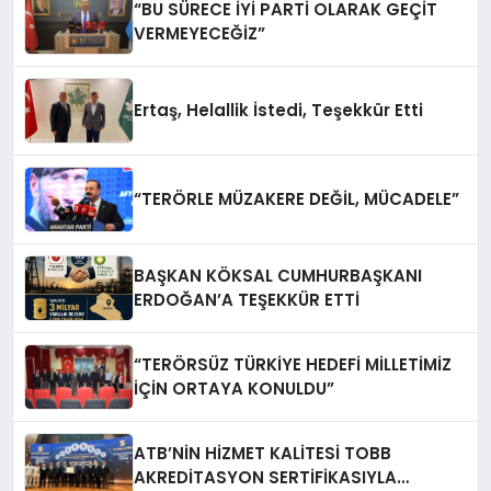
“BU SÜRECE İYİ PARTİ OLARAK GEÇİT
VERMEYECEĞİZ”
Ertaş, Helallik İstedi, Teşekkür Etti
“TERÖRLE MÜZAKERE DEĞİL, MÜCADELE”
BAŞKAN KÖKSAL CUMHURBAŞKANI
ERDOĞAN’A TEŞEKKÜR ETTİ
“TERÖRSÜZ TÜRKİYE HEDEFİ MİLLETİMİZ
İÇİN ORTAYA KONULDU”
ATB’NİN HİZMET KALİTESİ TOBB
AKREDİTASYON SERTİFİKASIYLA