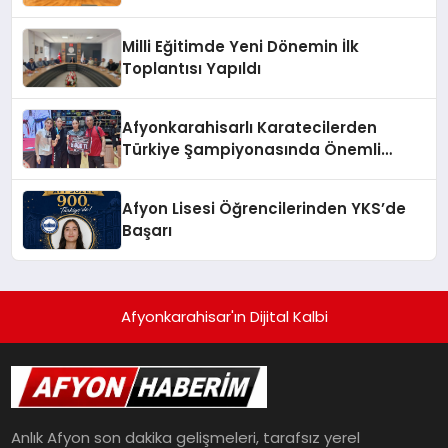
TESCİLLENDİ
Milli Eğitimde Yeni Dönemin İlk
Toplantısı Yapıldı
Afyonkarahisarlı Karatecilerden
Türkiye Şampiyonasında Önemli
Başarı
Afyon Lisesi Öğrencilerinden YKS’de
Başarı
Afyonkarahisar'ın Dijital Kalbi
Anlık Afyon son dakika gelişmeleri, tarafsız yerel