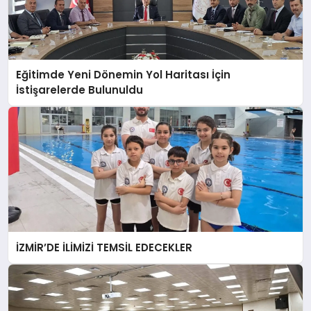
Eğitimde Yeni Dönemin Yol Haritası İçin
İstişarelerde Bulunuldu
İZMİR’DE İLİMİZİ TEMSİL EDECEKLER