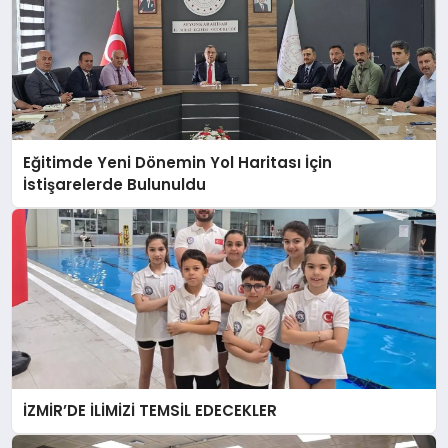
Eğitimde Yeni Dönemin Yol Haritası İçin
İstişarelerde Bulunuldu
İZMİR’DE İLİMİZİ TEMSİL EDECEKLER