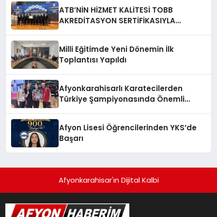
ATB’NİN HİZMET KALİTESİ TOBB
AKREDİTASYON SERTİFİKASIYLA
TESCİLLENDİ
Milli Eğitimde Yeni Dönemin İlk
Toplantısı Yapıldı
Afyonkarahisarlı Karatecilerden
Türkiye Şampiyonasında Önemli
Başarı
Afyon Lisesi Öğrencilerinden YKS’de
Başarı
Afyonkarahisar'ın Dijital Kalbi