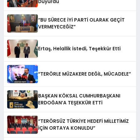
Duyurdu
“BU SÜRECE İYİ PARTİ OLARAK GEÇİT
VERMEYECEĞİZ”
Ertaş, Helallik İstedi, Teşekkür Etti
“TERÖRLE MÜZAKERE DEĞİL, MÜCADELE”
BAŞKAN KÖKSAL CUMHURBAŞKANI
ERDOĞAN’A TEŞEKKÜR ETTİ
“TERÖRSÜZ TÜRKİYE HEDEFİ MİLLETİMİZ
İÇİN ORTAYA KONULDU”