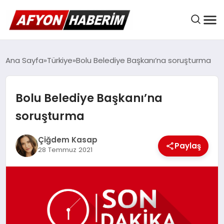
AFYON HABER
Ana Sayfa
Türkiye
Bolu Belediye Başkanı’na soruşturma
Bolu Belediye Başkanı’na
GÜNDEM
soruşturma
BELEDIYELER
Çiğdem Kasap
Paylaş
28 Temmuz 2021
EKONOMI
DÜNYA