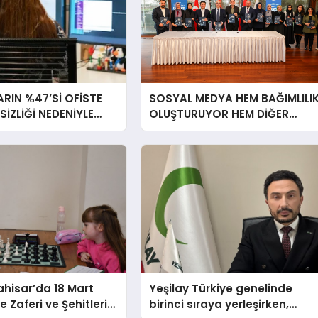
RIN %47’Sİ OFİSTE
SOSYAL MEDYA HEM BAĞIMLILI
RSİZLİĞİ NEDENİYLE
OLUŞTURUYOR HEM DİĞER
İSSEDİYOR
BAĞIMLILIKLARA ZEMİN
HAZIRLIYOR”
hisar’da 18 Mart
Yeşilay Türkiye genelinde
 Zaferi ve Şehitleri
birinci sıraya yerleşirken,