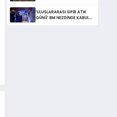
İtiraf: “Gönül Meselesi”
‘ULUSLARARASI SIFIR ATIK
GÜNÜ’ BM NEZDİNDE KABUL
EDİLDİ