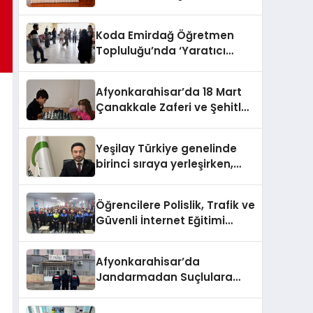
HEM DİĞER BAĞIMLILIKLARA
ZEMİN HAZIRLIYOR”
Koda Emirdağ Öğretmen
Topluluğu’nda ‘Yaratıcı
Drama’ eğitimi
gerçekleştirildi.
Afyonkarahisar’da 18 Mart
Çanakkale Zaferi ve Şehitleri
Anma Günü Satranç
Turnuvası Sona Erdi
Yeşilay Türkiye genelinde
birinci sıraya yerleşirken,
yürütülen faaliyetlerle de
Türkiye üçüncüsü oldu.
Öğrencilere Polislik, Trafik ve
Güvenli İnternet Eğitimi
Verildi
Afyonkarahisar’da
Jandarmadan Suçlulara
Darbe: 1 Haftada 46 Şahıs
Yakalandı