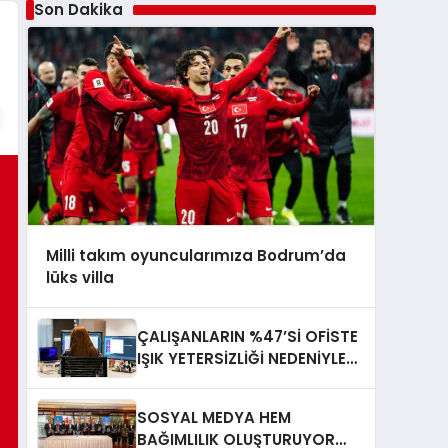
Son Dakika
Milli takım oyuncularımıza Bodrum’da
lüks villa
ÇALIŞANLARIN %47’Sİ OFİSTE
IŞIK YETERSİZLİĞİ NEDENİYLE
YORGUN HİSSEDİYOR
SOSYAL MEDYA HEM
BAĞIMLILIK OLUŞTURUYOR