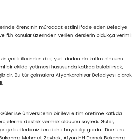
inde örencinin müracaat ettiini ifade eden Belediye
 fkh konular üzerinden verilen derslerin oldukça verimli
eitli illerinden deil, yurt dndan da katlm olduunu
 bir ekilde yetimesi hususunda katkda bulabilirsek,
gibidir. Bu tür çalmalara Afyonkarahisar Belediyesi olarak
i.
r ise üniversitenin bir ilevi eitim öretime katkda
projelerine destek vermek olduunu söyledi. Güler,
u proje beklediimizden daha büyük ilgi gördü. Derslere
ye Bakanmz Mehmet Zeybek, Afyon HH Dernek Bakanmz