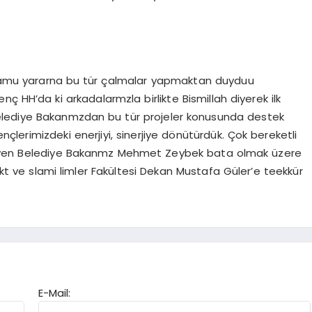
 yararna bu tür çalmalar yapmaktan duyduu
nç HH’da ki arkadalarmzla birlikte Bismillah diyerek ilk
elediye Bakanmzdan bu tür projeler konusunda destek
lerimizdeki enerjiyi, sinerjiye dönütürdük. Çok bereketli
emeyen Belediye Bakanmz Mehmet Zeybek bata olmak üzere
t ve slami limler Fakültesi Dekan Mustafa Güler’e teekkür
E-Mail: