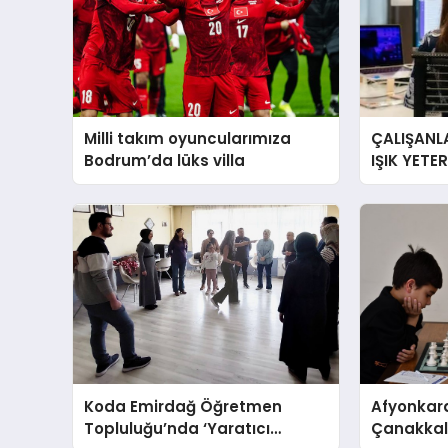
Milli takım oyuncularımıza
ÇALIŞANLA
Bodrum’da lüks villa
IŞIK YETE
YORGUN H
Koda Emirdağ Öğretmen
Afyonkara
Topluluğu’nda ‘Yaratıcı
Çanakkale