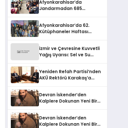
Afyonkarahisar’da
Jandarmadan 685
Öğrenciye Trafik Eğitimi
Afyonkarahisar’da 62.
Kütüphaneler Haftası
Coşkuyla Başladı
izmir ve Çevresine Kuvvetli
Yağış Uyarısı: Sel ve Su
Baskınlarına Dikkat
Yeniden Refah Partisi’nden
AKÜ Rektörü Karakaş’a
Nezaket Ziyareti
Devran İskender’den
Kalplere Dokunan Yeni Bir
İtiraf:
Devran İskender’den
Kalplere Dokunan Yeni Bir