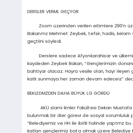
DERSLER VERML GEÇYOR
Zoom üzerinden verilen eitimlere 290’n üzer
Bakanmz Mehmet Zeybek, tefsir, hadis, kelam ve
geçtiini söyledi.
Derslere sadece Afyonkarahisar ve ülkemizin ç
kaydeden Zeybek Bakan, “Gençlerimizin donanml
bahtiyar olacaz. Hayra vesile olan, hayr ileyen 
katk sunmaya her zaman devam edeceiz” ded
BEKLEDMZDEN DAHA BÜYÜK LG GÖRDÜ
AKÜ slami limler Fakültesi Dekan Mustafa Güle
bulunmak bir dier görevi de sosyal sorumluluk 
“Belediyemiz ve HH ile ibirlii halinde yaptmz b
katlan gençlerimiz bata olmak üzere Beledi