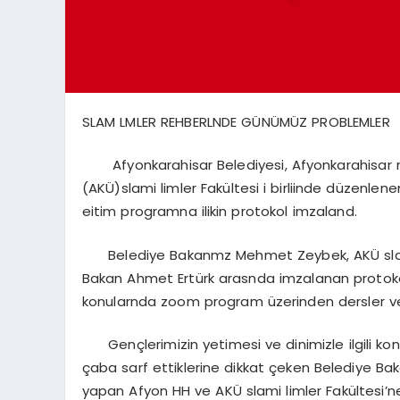
SLAM LMLER REHBERLNDE GÜNÜMÜZ PROBLEMLER
Afyonkarahisar Belediyesi, Afyonkarahisar n
(AKÜ)slami limler Fakültesi i birliinde düzenle
eitim programna ilikin protokol imzaland.
Belediye Bakanmz Mehmet Zeybek, AKÜ slami 
Bakan Ahmet Ertürk arasnda imzalanan protokol 
konularnda zoom program üzerinden dersler ver
Gençlerimizin yetimesi ve dinimizle ilgili k
çaba sarf ettiklerine dikkat çeken Belediye Ba
yapan Afyon HH ve AKÜ slami limler Fakültesi’ne