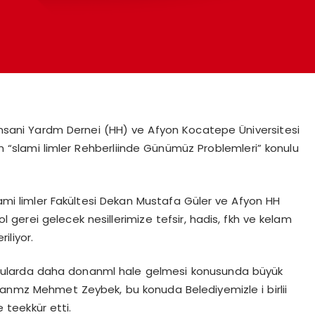
sani Yardm Dernei (HH) ve Afyon Kocatepe Üniversitesi
nen “slami limler Rehberliinde Günümüz Problemleri” konulu
limler Fakültesi Dekan Mustafa Güler ve Afyon HH
gerei gelecek nesillerimize tefsir, hadis, fkh ve kelam
iliyor.
onularda daha donanml hale gelmesi konusunda büyük
kanmz Mehmet Zeybek, bu konuda Belediyemizle i birlii
 teekkür etti.