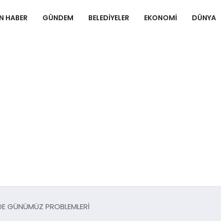
N HABER
GÜNDEM
BELEDIYELER
EKONOMI
DÜNYA
İNDE GÜNÜMÜZ PROBLEMLERİ