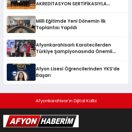
AKREDİTASYON SERTİFİKASIYLA
TESCİLLENDİ
Milli Eğitimde Yeni Dönemin İlk
Toplantısı Yapıldı
Afyonkarahisarlı Karatecilerden
Türkiye Şampiyonasında Önemli
Başarı
Afyon Lisesi Öğrencilerinden YKS’de
Başarı
Afyonkarahisar'ın Dijital Kalbi