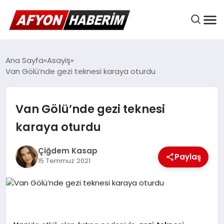
AFYON HABER
Ana Sayfa
Asayiş
Van Gölü’nde gezi teknesi karaya oturdu
GÜNDEM
Van Gölü’nde gezi teknesi
karaya oturdu
BELEDIYELER
Çiğdem Kasap
Paylaş
15 Temmuz 2021
EKONOMI
DÜNYA