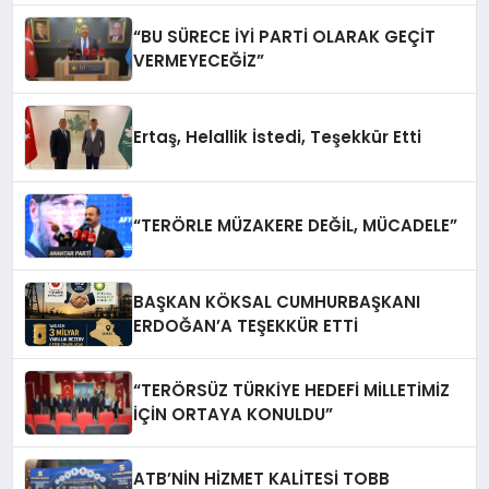
“BU SÜRECE İYİ PARTİ OLARAK GEÇİT
VERMEYECEĞİZ”
Ertaş, Helallik İstedi, Teşekkür Etti
“TERÖRLE MÜZAKERE DEĞİL, MÜCADELE”
BAŞKAN KÖKSAL CUMHURBAŞKANI
ERDOĞAN’A TEŞEKKÜR ETTİ
“TERÖRSÜZ TÜRKİYE HEDEFİ MİLLETİMİZ
İÇİN ORTAYA KONULDU”
ATB’NİN HİZMET KALİTESİ TOBB