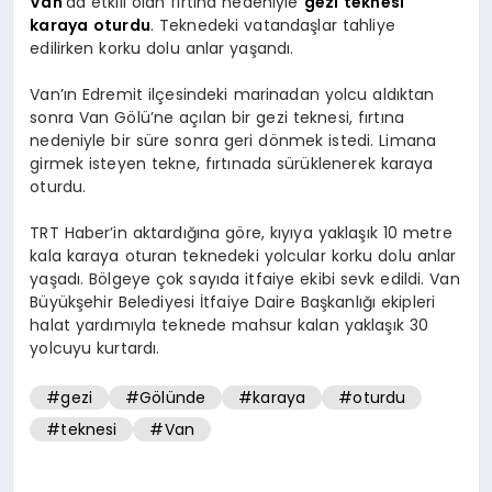
Van
’da etkili olan fırtına nedeniyle
gezi
teknesi
karaya
oturdu
. Teknedeki vatandaşlar tahliye
SPOR
edilirken korku dolu anlar yaşandı.
Van’ın Edremit ilçesindeki marinadan yolcu aldıktan
sonra Van Gölü’ne açılan bir gezi teknesi, fırtına
MAGAZIN
nedeniyle bir süre sonra geri dönmek istedi. Limana
girmek isteyen tekne, fırtınada sürüklenerek karaya
oturdu.
SAĞLIK
TRT Haber’in aktardığına göre, kıyıya yaklaşık 10 metre
kala karaya oturan teknedeki yolcular korku dolu anlar
yaşadı. Bölgeye çok sayıda itfaiye ekibi sevk edildi. Van
TEKNOLOJI
Büyükşehir Belediyesi İtfaiye Daire Başkanlığı ekipleri
halat yardımıyla teknede mahsur kalan yaklaşık 30
yolcuyu kurtardı.
#gezi
#Gölünde
#karaya
#oturdu
#teknesi
#Van