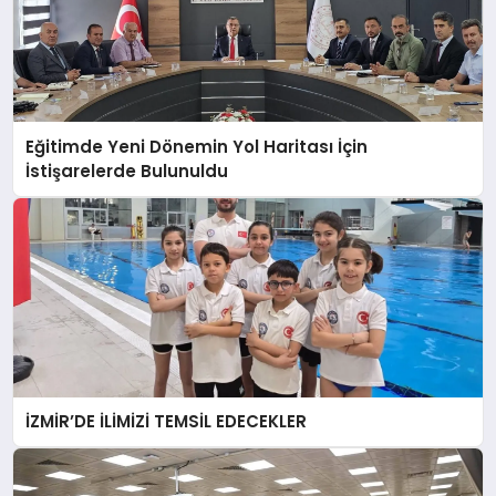
Eğitimde Yeni Dönemin Yol Haritası İçin
İstişarelerde Bulunuldu
İZMİR’DE İLİMİZİ TEMSİL EDECEKLER