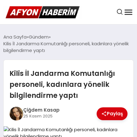
AFYON HABER
Ana Sayfa
Gündem
Kilis İl Jandarma Komutanlığı personeli, kadınlara yönelik
bilgilendirme yaptı
GÜNDEM
Kilis İl Jandarma Komutanlığı
BELEDIYELER
personeli, kadınlara yönelik
bilgilendirme yaptı
EKONOMI
Çiğdem Kasap
Paylaş
25 Kasım 2025
DÜNYA