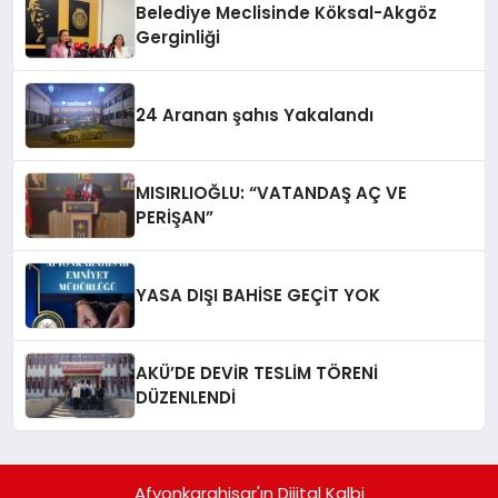
Belediye Meclisinde Köksal-Akgöz
Gerginliği
24 Aranan şahıs Yakalandı
MISIRLIOĞLU: “VATANDAŞ AÇ VE
PERİŞAN”
YASA DIŞI BAHİSE GEÇİT YOK
AKÜ’DE DEVİR TESLİM TÖRENİ
DÜZENLENDİ
Afyonkarahisar'ın Dijital Kalbi