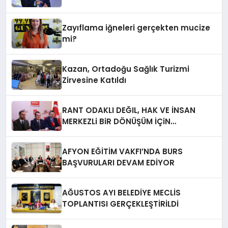
Zayıflama iğneleri gerçekten mucize
mi?
Kazan, Ortadoğu Sağlık Turizmi
Zirvesine Katıldı
RANT ODAKLI DEĞIL, HAK VE İNSAN
MERKEZLi BiR DÖNÜŞÜM İÇiN
AFYONKARAHiSAR’IN YANINDAYIZ!
AFYON EĞİTİM VAKFI’NDA BURS
BAŞVURULARI DEVAM EDİYOR
AĞUSTOS AYI BELEDİYE MECLİS
TOPLANTISI GERÇEKLEŞTİRİLDİ