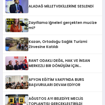
ALADAĞ MİLLETVEKİLLERİNE SESLENDİ
Zayıflama iğneleri gerçekten mucize
mi?
Kazan, Ortadoğu Sağlık Turizmi
Zirvesine Katıldı
RANT ODAKLI DEĞIL, HAK VE İNSAN
MERKEZLi BiR DÖNÜŞÜM İÇiN
AFYONKARAHiSAR’IN YANINDAYIZ!
AFYON EĞİTİM VAKFI’NDA BURS
BAŞVURULARI DEVAM EDİYOR
AĞUSTOS AYI BELEDİYE MECLİS
TOPLANTISI GERÇEKLEŞTİRİLDİ