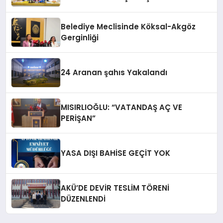
Belediye Meclisinde Köksal-Akgöz
Gerginliği
24 Aranan şahıs Yakalandı
MISIRLIOĞLU: “VATANDAŞ AÇ VE
PERİŞAN”
YASA DIŞI BAHİSE GEÇİT YOK
AKÜ’DE DEVİR TESLİM TÖRENİ
DÜZENLENDİ