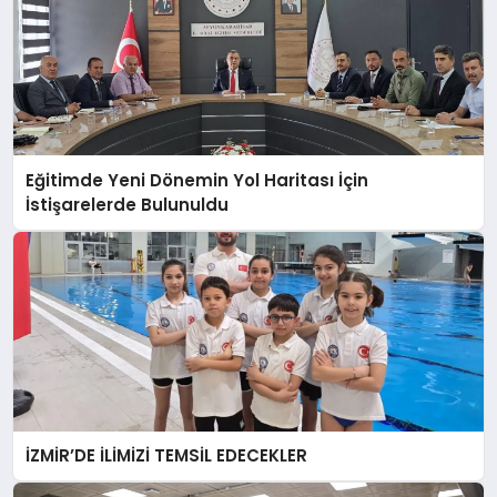
Eğitimde Yeni Dönemin Yol Haritası İçin
İstişarelerde Bulunuldu
İZMİR’DE İLİMİZİ TEMSİL EDECEKLER