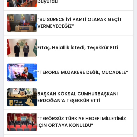
Duyurdu
“BU SÜRECE İYİ PARTİ OLARAK GEÇİT
VERMEYECEĞİZ”
Ertaş, Helallik İstedi, Teşekkür Etti
“TERÖRLE MÜZAKERE DEĞİL, MÜCADELE”
BAŞKAN KÖKSAL CUMHURBAŞKANI
ERDOĞAN’A TEŞEKKÜR ETTİ
“TERÖRSÜZ TÜRKİYE HEDEFİ MİLLETİMİZ
İÇİN ORTAYA KONULDU”