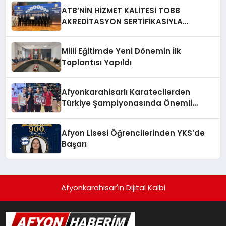
ATB’NİN HİZMET KALİTESİ TOBB
AKREDİTASYON SERTİFİKASIYLA
TESCİLLENDİ
Milli Eğitimde Yeni Dönemin İlk
Toplantısı Yapıldı
Afyonkarahisarlı Karatecilerden
Türkiye Şampiyonasında Önemli
Başarı
Afyon Lisesi Öğrencilerinden YKS’de
Başarı
Afyonkarahisar'ın Dijital Kalbi