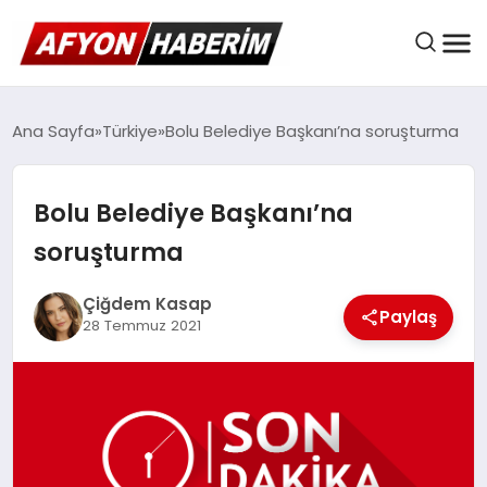
AFYON HABER
Ana Sayfa
Türkiye
Bolu Belediye Başkanı’na soruşturma
Bolu Belediye Başkanı’na
GÜNDEM
soruşturma
BELEDIYELER
Çiğdem Kasap
Paylaş
28 Temmuz 2021
EKONOMI
DÜNYA