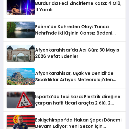
Burdur’da Feci Zincirleme Kaza: 4 Ölü,
11 Yaralı
Edirne’de Kahreden Olay: Tunca
Nehri’nde İki Kişinin Cansız Bedeni
Bulundu
Afyonkarahisar’da Acı Gün: 30 Mayıs
2026 Vefat Edenler
Afyonkarahisar, Uşak ve Denizli’de
Sıcaklıklar Artıyor: Meteoroloji’den
Yeni Hava Durumu Raporu
Isparta’da feci kaza: Elektrik direğine
çarpan hafif ticari araçta 2 ölü, 2
yaralı
Eskişehirspor’da Hakan Şapcı Dönemi
Devam Ediyor: Yeni Sezon İçin