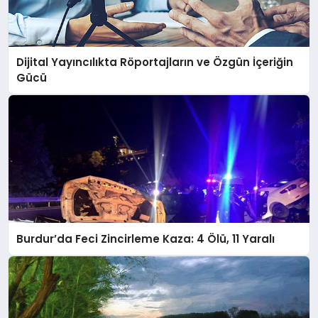
Dijital Yayıncılıkta Röportajların ve Özgün İçeriğin
Gücü
Burdur’da Feci Zincirleme Kaza: 4 Ölü, 11 Yaralı