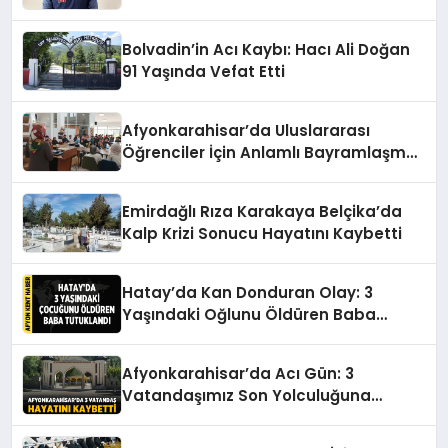
Anlaşma Sağlandı
Bolvadin’in Acı Kaybı: Hacı Ali Doğan
91 Yaşında Vefat Etti
Afyonkarahisar’da Uluslararası
Öğrenciler İçin Anlamlı Bayramlaşma
Etkinliği
Emirdağlı Rıza Karakaya Belçika’da
Kalp Krizi Sonucu Hayatını Kaybetti
Hatay’da Kan Donduran Olay: 3
Yaşındaki Oğlunu Öldüren Baba
Tutuklandı
Afyonkarahisar’da Acı Gün: 3
Vatandaşımız Son Yolculuğuna
Uğurlanıyor