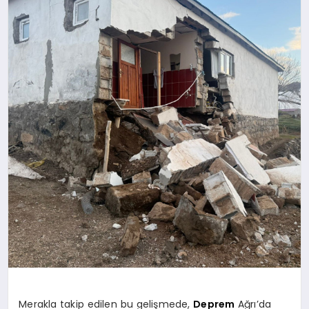
SPOR
MAGAZIN
SAĞLIK
TEKNOLOJI
Merakla takip edilen bu gelişmede,
Deprem
Ağrı’da