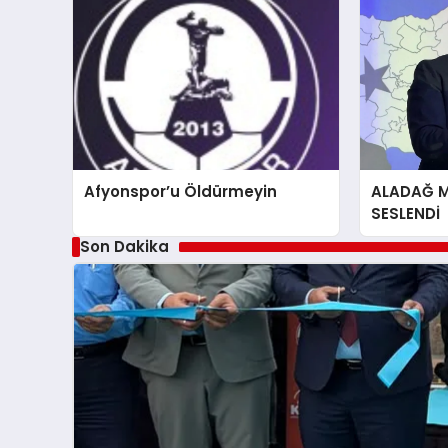
Afyonspor’u Öldürmeyin
ALADAĞ Mİ
SESLENDİ
Son Dakika