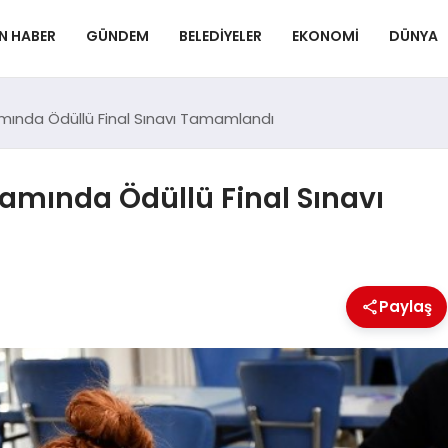
N HABER
GÜNDEM
BELEDIYELER
EKONOMI
DÜNYA
mında Ödüllü Final Sınavı Tamamlandı
amında Ödüllü Final Sınavı
Paylaş