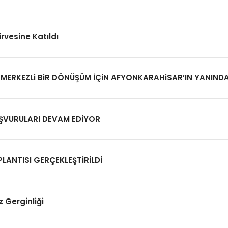
rvesine Katıldı
N MERKEZLi BiR DÖNÜŞÜM İÇiN AFYONKARAHiSAR’IN YANINDA
AŞVURULARI DEVAM EDİYOR
LANTISI GERÇEKLEŞTİRİLDİ
 Gerginliği