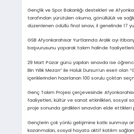
Gençlik ve Spor Bakanlığı destekleri ve Afyonkar
tarafından yürütülen okuma, gönüllülük ve sağ
düzenlenen ödüllü final sınavı, il genelinde 17 y
GSB Afyonkarahisar Yurtlarında Aralık ayı itibar
başvurusunu yaparak takım halinde faaliyetleri
29 Mart Pazar günü yapılan sınavda ise öğrenci
Bin Yıllık Mezarı” ile Haluk Dursun’un eseri olan
içeriklerinden hazırlanan 100 sorulu çoktan seçm
Genç Takım Projesi çerçevesinde Afyonkarahisar’
faaliyetleri, kültür ve sanat etkinlikleri, sosyal s
proje sonunda girdikleri sınavdan elde ettikleri
Gençlerin çok yönlü gelişimine katkı sunmayı am
kazanmaları, sosyal hayata aktif katılım sağlam