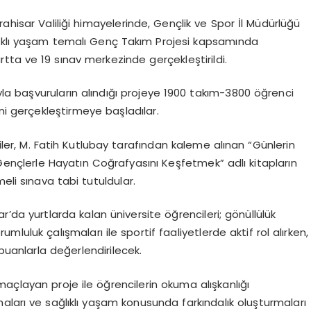
ahisar Valiliği himayelerinde, Gençlik ve Spor İl Müdürlüğü
lıklı yaşam temalı Genç Takım Projesi kapsamında
urtta ve 19 sınav merkezinde gerçekleştirildi.
ıyla başvuruların alındığı projeye 1900 takım-3800 öğrenci
ni gerçekleştirmeye başladılar.
ler, M. Fatih Kutlubay tarafından kaleme alınan “Günlerin
 “Gençlerle Hayatın Coğrafyasını Keşfetmek” adlı kitapların
eli sınava tabi tutuldular.
da yurtlarda kalan üniversite öğrencileri; gönüllülük
orumluluk çalışmaları ile sportif faaliyetlerde aktif rol alırken,
 puanlarla değerlendirilecek.
açlayan proje ile öğrencilerin okuma alışkanlığı
aları ve sağlıklı yaşam konusunda farkındalık oluşturmaları