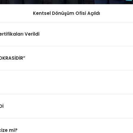
Kentsel Dönüşüm Ofisi Açıldı
ifikaları Verildi
OKRASİDİR”
Dİ
cize mi?