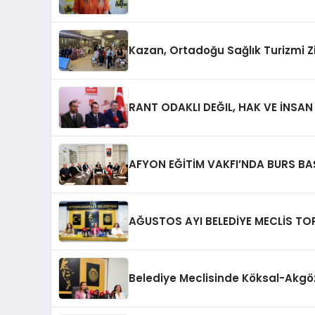
Kazan, Ortadoğu Sağlık Turizmi Zi
RANT ODAKLI DEĞIL, HAK VE İNSA
AFYON EĞİTİM VAKFI’NDA BURS B
AĞUSTOS AYI BELEDİYE MECLİS TOP
Belediye Meclisinde Köksal-Akgöz