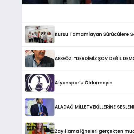
Kursu Tamamlayan Sürücülere Sert
AKGÖZ: “DERDİMİZ ŞOV DEĞİL DEM
Afyonspor’u Öldürmeyin
ALADAĞ MİLLETVEKİLLERİNE SESLEN
Zayıflama iğneleri gerçekten mu