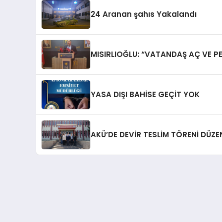
24 Aranan şahıs Yakalandı
MISIRLIOĞLU: “VATANDAŞ AÇ VE P
YASA DIŞI BAHİSE GEÇİT YOK
AKÜ’DE DEVİR TESLİM TÖRENİ DÜZE