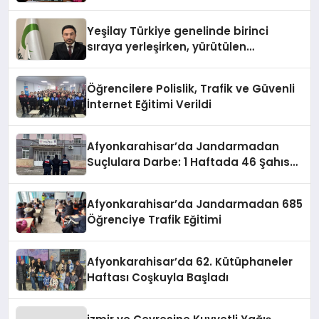
Satranç Turnuvası Sona Erdi
Yeşilay Türkiye genelinde birinci
sıraya yerleşirken, yürütülen
faaliyetlerle de Türkiye üçüncüsü
oldu.
Öğrencilere Polislik, Trafik ve Güvenli
İnternet Eğitimi Verildi
Afyonkarahisar’da Jandarmadan
Suçlulara Darbe: 1 Haftada 46 Şahıs
Yakalandı
Afyonkarahisar’da Jandarmadan 685
Öğrenciye Trafik Eğitimi
Afyonkarahisar’da 62. Kütüphaneler
Haftası Coşkuyla Başladı