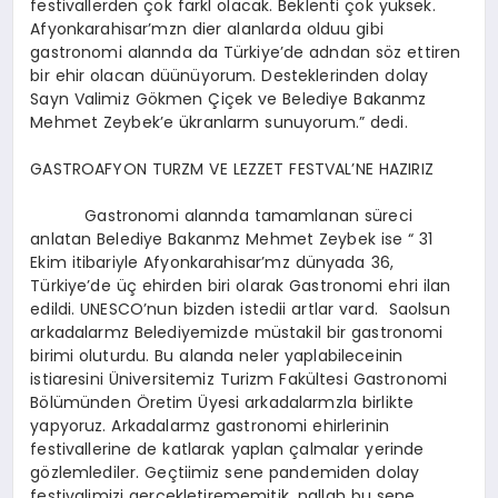
festivallerden çok farkl olacak. Beklenti çok yüksek.
Afyonkarahisar’mzn dier alanlarda olduu gibi
gastronomi alannda da Türkiye’de adndan söz ettiren
bir ehir olacan düünüyorum. Desteklerinden dolay
Sayn Valimiz Gökmen Çiçek ve Belediye Bakanmz
Mehmet Zeybek’e ükranlarm sunuyorum.” dedi.
GASTROAFYON TURZM VE LEZZET FESTVAL’NE HAZIRIZ
Gastronomi alannda tamamlanan süreci
anlatan Belediye Bakanmz Mehmet Zeybek ise “ 31
Ekim itibariyle Afyonkarahisar’mz dünyada 36,
Türkiye’de üç ehirden biri olarak Gastronomi ehri ilan
edildi. UNESCO’nun bizden istedii artlar vard. Saolsun
arkadalarmz Belediyemizde müstakil bir gastronomi
birimi oluturdu. Bu alanda neler yaplabileceinin
istiaresini Üniversitemiz Turizm Fakültesi Gastronomi
Bölümünden Öretim Üyesi arkadalarmzla birlikte
yapyoruz. Arkadalarmz gastronomi ehirlerinin
festivallerine de katlarak yaplan çalmalar yerinde
gözlemlediler. Geçtiimiz sene pandemiden dolay
festivalimizi gerçekletirememitik. nallah bu sene