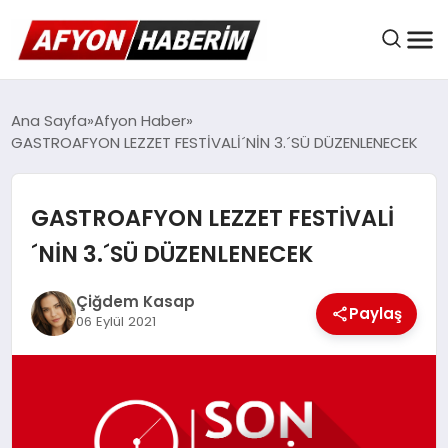
AFYON HABER
Ana Sayfa
Afyon Haber
GASTROAFYON LEZZET FESTİVALİ´NİN 3.´SÜ DÜZENLENECEK
GÜNDEM
GASTROAFYON LEZZET FESTİVALİ
´NİN 3.´SÜ DÜZENLENECEK
BELEDIYELER
Çiğdem Kasap
Paylaş
06 Eylül 2021
EKONOMI
DÜNYA