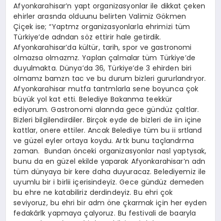
Afyonkarahisar’n yapt organizasyonlar ile dikkat çeken
ehirler arasnda olduunu belirten Valimiz Gökmen
Çiçek ise; “Yaptmz organizasyonlarla ehrimizi tüm
Türkiye’de adndan söz ettirir hale getirdik.
Afyonkarahisar’da kültür, tarih, spor ve gastronomi
olmazsa olmazmz. Yaplan çalmalar tüm Türkiye’de
duyulmakta. Dünya’da 36, Türkiye’de 3 ehirden biri
olmamz bamzn tac ve bu durum bizleri gururlandryor.
Afyonkarahisar mutfa tantmlarla sene boyunca çok
büyük yol kat etti. Belediye Bakanma teekkür
ediyorum. Gastronomi alannda gece gündüz çaltlar.
Bizleri bilgilendirdiler. Birçok eyde de bizleri de iin içine
kattlar, onere ettiler. Ancak Belediye tüm bu ii srtland
ve güzel eyler ortaya koydu. Artk bunu taçlandrma
zaman. Bundan önceki organizasyonlar nasl yaptysak,
bunu da en güzel ekilde yaparak Afyonkarahisar’n adn
tüm dünyaya bir kere daha duyuracaz. Belediyemiz ile
uyumlu bir i birlii içerisindeyiz. Gece gündüz demeden
bu ehre ne katabiliriz derdindeyiz. Bu ehri çok
seviyoruz, bu ehri bir adm öne çkarmak için her eyden
fedakârlk yapmaya çalyoruz. Bu festivali de baaryla