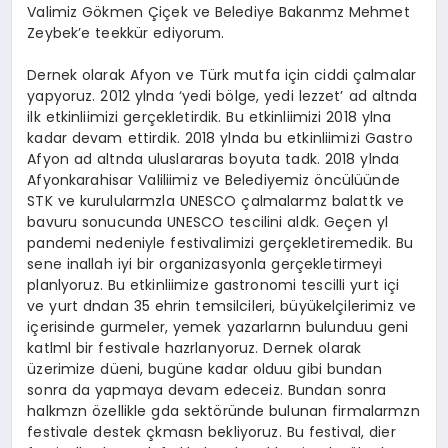
Valimiz Gökmen Çiçek ve Belediye Bakanmz Mehmet
Zeybek’e teekkür ediyorum.
Dernek olarak Afyon ve Türk mutfa için ciddi çalmalar
yapyoruz. 2012 ylnda ‘yedi bölge, yedi lezzet’ ad altnda
ilk etkinliimizi gerçekletirdik. Bu etkinliimizi 2018 ylna
kadar devam ettirdik. 2018 ylnda bu etkinliimizi Gastro
Afyon ad altnda uluslararas boyuta tadk. 2018 ylnda
Afyonkarahisar Valiliimiz ve Belediyemiz öncülüünde
STK ve kurulularmzla UNESCO çalmalarmz balattk ve
bavuru sonucunda UNESCO tescilini aldk. Geçen yl
pandemi nedeniyle festivalimizi gerçekletiremedik. Bu
sene inallah iyi bir organizasyonla gerçekletirmeyi
planlyoruz. Bu etkinliimize gastronomi tescilli yurt içi
ve yurt dndan 35 ehrin temsilcileri, büyükelçilerimiz ve
içerisinde gurmeler, yemek yazarlarnn bulunduu geni
katlml bir festivale hazrlanyoruz. Dernek olarak
üzerimize düeni, bugüne kadar olduu gibi bundan
sonra da yapmaya devam edeceiz. Bundan sonra
halkmzn özellikle gda sektöründe bulunan firmalarmzn
festivale destek çkmasn bekliyoruz. Bu festival, dier