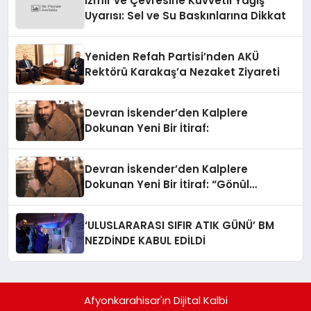
izmir ve Çevresine Kuvvetli Yağış
Uyarısı: Sel ve Su Baskınlarına Dikkat
Yeniden Refah Partisi’nden AKÜ
Rektörü Karakaş’a Nezaket Ziyareti
Devran İskender’den Kalplere
Dokunan Yeni Bir İtiraf:
Devran İskender’den Kalplere
Dokunan Yeni Bir İtiraf: “Gönül
Meselesi”
‘ULUSLARARASI SIFIR ATIK GÜNÜ’ BM
NEZDİNDE KABUL EDİLDİ
Afyonkarahisar'ın Dijital Kalbi