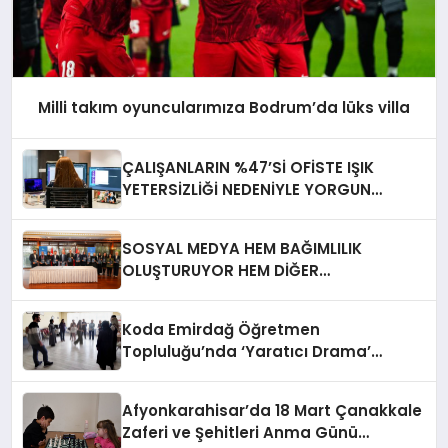
Milli takım oyuncularımıza Bodrum’da lüks villa
ÇALIŞANLARIN %47’Sİ OFİSTE IŞIK
YETERSİZLİĞİ NEDENİYLE YORGUN
HİSSEDİYOR
SOSYAL MEDYA HEM BAĞIMLILIK
OLUŞTURUYOR HEM DİĞER
BAĞIMLILIKLARA ZEMİN HAZIRLIYOR”
Koda Emirdağ Öğretmen
Topluluğu’nda ‘Yaratıcı Drama’
eğitimi gerçekleştirildi.
Afyonkarahisar’da 18 Mart Çanakkale
Zaferi ve Şehitleri Anma Günü