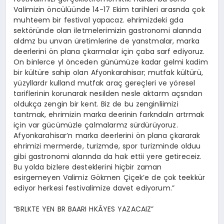
Valimizin öncülüünde 14-17 Ekim tarihleri arasnda çok
muhteem bir festival yapacaz. ehrimizdeki gda
sektöründe olan iletmelerimizin gastronomi alannda
aldmz bu unvan üretimlerine de yanstmalar, marka
deerlerini ön plana çkarmalar için çaba sarf ediyoruz.
On binlerce yl önceden günümüze kadar gelmi kadim
bir kültüre sahip olan Afyonkarahisar; mutfak kültürü,
yüzyllardr kulland mutfak araç gereçleri ve yöresel
tariflerinin korunarak nesilden nesle aktarm açsndan
oldukça zengin bir kent. Biz de bu zenginliimizi
tantmak, ehrimizin marka deerinin farkndaln artrmak
için var gücümüzle çalmalarmz sürdürüyoruz.
Afyonkarahisar’n marka deerlerini ön plana çkararak
ehrimizi mermerde, turizmde, spor turizminde olduu
gibi gastronomi alannda da hak ettii yere getireceiz.
Bu yolda bizlere desteklerini hiçbir zaman
esirgemeyen Valimiz Gökmen Çiçek’e de çok teekkür
ediyor herkesi festivalimize davet ediyorum.”
“BRLKTE YEN BR BAARI HKÂYES YAZACAIZ”