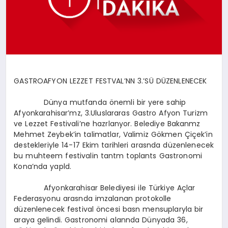
SPOR
MAGAZIN
GASTROAFYON LEZZET FESTVAL’NN 3.’SÜ DÜZENLENECEK
SAĞLIK
Dünya mutfanda önemli bir yere sahip
Afyonkarahisar’mz, 3.Uluslararas Gastro Afyon Turizm
ve Lezzet Festivali’ne hazrlanyor. Belediye Bakanmz
Mehmet Zeybek’in talimatlar, Valimiz Gökmen Çiçek’in
TEKNOLOJI
destekleriyle 14-17 Ekim tarihleri arasnda düzenlenecek
bu muhteem festivalin tantm toplants Gastronomi
Kona’nda yapld.
Afyonkarahisar Belediyesi ile Türkiye Açlar
Federasyonu arasnda imzalanan protokolle
düzenlenecek festival öncesi basn mensuplaryla bir
araya gelindi. Gastronomi alannda Dünyada 36,