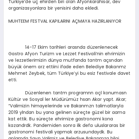
Türkiye’de üç ehirden biri olan Afyonkarahisar, dev
organizasyonlara bir yenisini daha ekledi.
MUHTEEM FESTVAL KAPILARINI AÇMAYA HAZIRLANIYOR
14-17 Ekim tarihleri arasnda düzenlenecek
Gastro Afyon Turizm ve Lezzet Festivali’nin ehrimizin
ve lezzetlerimizin dünya mutfanda tantm açsndan
büyük önem arz ettiini ifade eden Belediye Bakanmz
Mehmet Zeybek, tüm Türkiye’yi bu esiz festivale davet
etti.
Düzenlenen tantm programnn açl konumasn
Kültür ve Sosyal ler Müdürümüz hsan Akar yapt. Akar;
“Valimizin himayelerinde ve Bakanmzn talimatlaryla
2019 ylndan bu yana gelinen süreçte güzel bir aama
kat ettik. Bu süreçte ehrimize gastronomi kona
kazandrdk. Pandemiden sonra ilk defa uluslararas bir
gastronomi festivali yapmak arzusundaydk. Bu
anlamda Sayn Valimiz ve Belediye Bakanmza bilgi