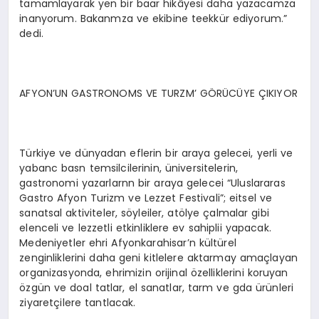
tamamlayarak yen bir baar hikâyesi daha yazacamza
inanyorum. Bakanmza ve ekibine teekkür ediyorum.”
dedi.
AFYON’UN GASTRONOMS VE TURZM’ GÖRÜCÜYE ÇIKIYOR
Türkiye ve dünyadan eflerin bir araya gelecei, yerli ve
yabanc basn temsilcilerinin, üniversitelerin,
gastronomi yazarlarnn bir araya gelecei “Uluslararas
Gastro Afyon Turizm ve Lezzet Festivali”; eitsel ve
sanatsal aktiviteler, söyleiler, atölye çalmalar gibi
elenceli ve lezzetli etkinliklere ev sahiplii yapacak.
Medeniyetler ehri Afyonkarahisar’n kültürel
zenginliklerini daha geni kitlelere aktarmay amaçlayan
organizasyonda, ehrimizin orijinal özelliklerini koruyan
özgün ve doal tatlar, el sanatlar, tarm ve gda ürünleri
ziyaretçilere tantlacak.