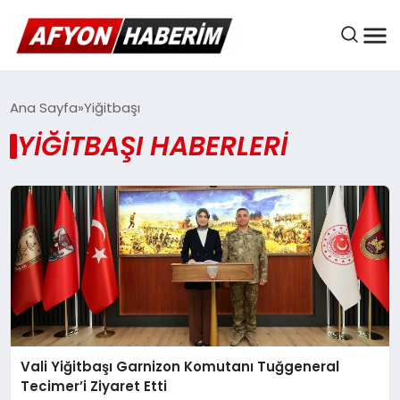
AFYON HABER
Ana Sayfa
Yiğitbaşı
YIĞITBAŞI HABERLERI
GÜNDEM
BELEDIYELER
EKONOMI
Vali Yiğitbaşı Garnizon Komutanı Tuğgeneral
DÜNYA
Tecimer’i Ziyaret Etti