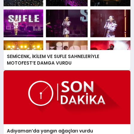
SPOR
MAGAZIN
SEMİCENK, İKİLEM VE SUFLE SAHNELERİYLE
SAĞLIK
MOTOFEST’E DAMGA VURDU
TEKNOLOJI
Adıyaman’da yangın ağaçları vurdu