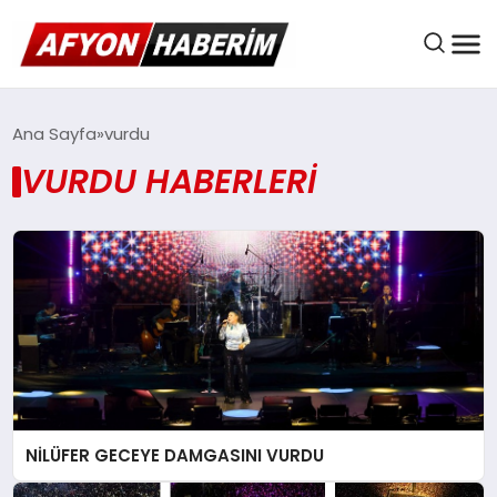
AFYON HABER
Ana Sayfa
vurdu
VURDU HABERLERI
GÜNDEM
BELEDIYELER
EKONOMI
NİLÜFER GECEYE DAMGASINI VURDU
DÜNYA