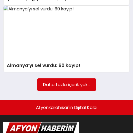
Almanya’yı sel vurdu: 60 kayıp!
Daha fazla içerik yok...
Afyonkarahisar'ın Dijital Kalbi