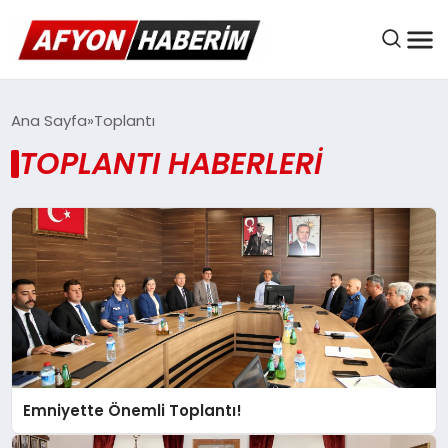
AFYON HABER
Ana Sayfa
Toplantı
TOPLANTI HABERLERI
GÜNDEM
BELEDIYELER
EKONOMI
Emniyette Önemli Toplantı!
DÜNYA