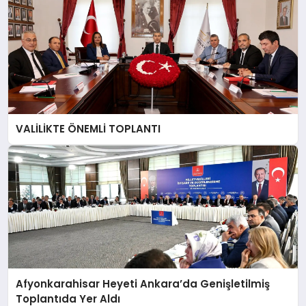
SPOR
MAGAZIN
VALİLİKTE ÖNEMLİ TOPLANTI
SAĞLIK
TEKNOLOJI
Afyonkarahisar Heyeti Ankara’da Genişletilmiş
Toplantıda Yer Aldı