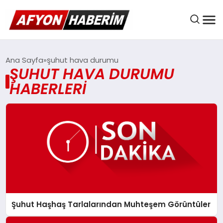
AFYON HABER
Ana Sayfa
şuhut hava durumu
ŞUHUT HAVA DURUMU
HABERLERI
GÜNDEM
BELEDIYELER
EKONOMI
Şuhut Haşhaş Tarlalarından Muhteşem Görüntüler
DÜNYA