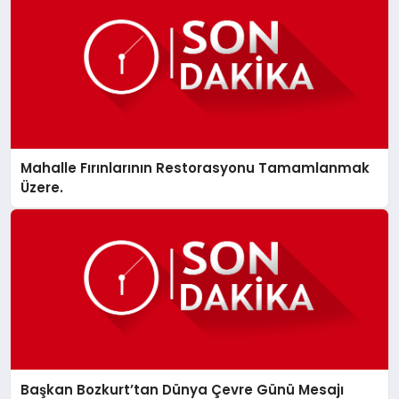
SPOR
MAGAZIN
Mahalle Fırınlarının Restorasyonu Tamamlanmak
SAĞLIK
Üzere.
TEKNOLOJI
Başkan Bozkurt’tan Dünya Çevre Günü Mesajı