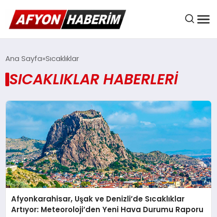
AFYON HABER
Ana Sayfa
Sıcaklıklar
SICAKLIKLAR HABERLERI
GÜNDEM
BELEDIYELER
EKONOMI
Afyonkarahisar, Uşak ve Denizli’de Sıcaklıklar
DÜNYA
Artıyor: Meteoroloji’den Yeni Hava Durumu Raporu