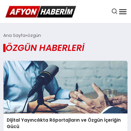
AFYON HABER
Ana Sayfa
özgün
ÖZGÜN HABERLERI
GÜNDEM
BELEDIYELER
EKONOMI
Dijital Yayıncılıkta Röportajların ve Özgün İçeriğin
DÜNYA
Gücü