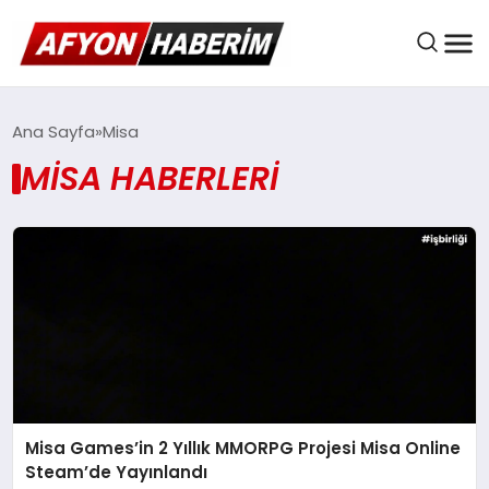
AFYON HABER
Ana Sayfa
Misa
MISA HABERLERI
GÜNDEM
BELEDIYELER
EKONOMI
Misa Games’in 2 Yıllık MMORPG Projesi Misa Online
DÜNYA
Steam’de Yayınlandı