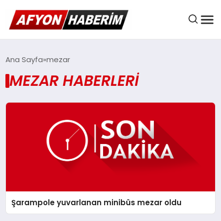
AFYON HABER
Ana Sayfa
mezar
MEZAR HABERLERI
GÜNDEM
BELEDIYELER
EKONOMI
Şarampole yuvarlanan minibüs mezar oldu
DÜNYA