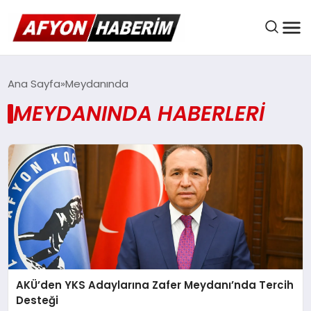
AFYON HABER
Ana Sayfa
Meydanında
MEYDANINDA HABERLERI
GÜNDEM
BELEDIYELER
EKONOMI
AKÜ’den YKS Adaylarına Zafer Meydanı’nda Tercih
DÜNYA
Desteği